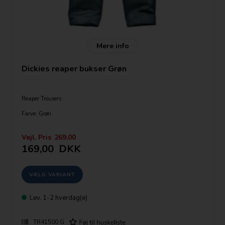
Mere info
Dickies reaper bukser Grøn
Reaper Trousers
Farve: Grøn
TR41500
Vejl. Pris
269,00
Nylon zip and button and bar fastening
169,00
DKK
Wide belt loops
Shirt gripper waistband
Two side pockets
One inset back pocket with flap and button fastening
Supplied on trouser hanger
Specifications for the Reaper Trousers Sizes Waist 30 - 48 Short
,Regular and Tall
Lev.
1-2 hverdag(e)
Fabrics 65% polyester, 35% cotton, 260gsm
TR41500 G