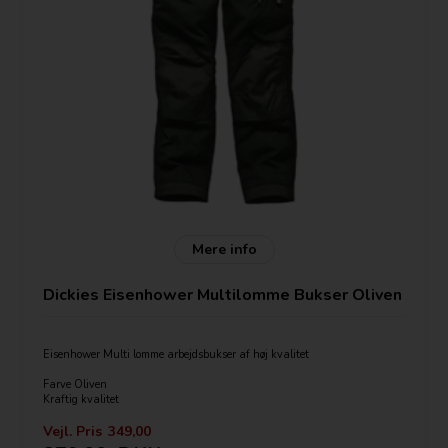
Mere info
Dickies Eisenhower Multilomme Bukser Oliven
Eisenhower Multi lomme arbejdsbukser af høj kvalitet
Farve Oliven
Kraftig kvalitet
65% polyester
35% Bomuld canvas
Vejl. Pris
349,00
300 gsm