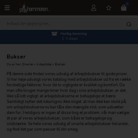
0
Hurtig levering
1-3 dage
Bukser
Du er her:
Diverse
»
Arbejdstøj
»
Bukser
På denne side findes vores udvalg af arbejdsbukser til gode priser.
Vi har nøje udvalgt vores katalog med arbejdsbukser ud fra en række
forskellige faktorer, hvor de to vigtigste er kvalitet og komfort. Da
man ofte bruger mange timer hver dag i sine arbejdsbukser, er det
ikke så lidt vigtigt, at arbejdsbukserne er behagelige at bære.
Samtidigt nytter det naturligvis ikke noget, at man ikke kan stole på,
om arbejdsbukserne nu kan tåle den mængde slid, som udsætter
dem for. Heldigvis er ingen af disse ting et problem, når man vælger
et par af vores arbejdsbukser, som både er behagelige og
slidstærke. Se hele vores udvalg af smarte arbejdsbukser herunder,
og find det par som passer til din smag.