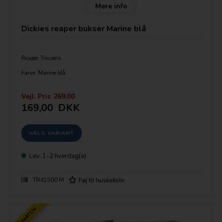
Mere info
Dickies reaper bukser Marine blå
Reaper Trousers
Farve: Marine blå
TR41500
Vejl. Pris
269,00
Nylon zip and button and bar fastening
169,00
DKK
Wide belt loops
Shirt gripper waistband
Two side pockets
One inset back pocket with flap and button fastening
Supplied on trouser hanger
Specifications for the Reaper Trousers Sizes Waist 30 - 48 Short
,Regular and Tall
Lev.
1-2 hverdag(e)
Fabrics 65% polyester, 35% cotton, 260gsm
TR41500 M
PRISMATCH