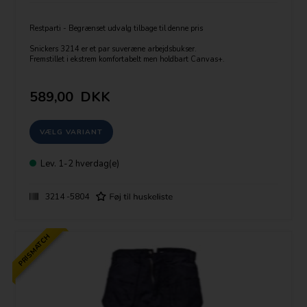
Restparti - Begrænset udvalg tilbage til denne pris
Snickers 3214 er et par suveræne arbejdsbukser.
Fremstillet i ekstrem komfortabelt men holdbart Canvas+.
Forsynet med avanceret snit med Twisted Leg™ design,
Cordura®- forstærkninger der giver ekstra slidstyrke
plus en række lommer inkl. hylsterlommer og mobiltelefonlomme.
589,00
DKK
Str: Guide:
Livvidde ( cm/tomme er angivet)
Bukselængde:
S(kort) op til 158-169 cm høj
R( normal) : 170-181 cm høj
T(lang) :182-193)
Lev.
1-2 hverdag(e)
3214 -5804
PRISMATCH