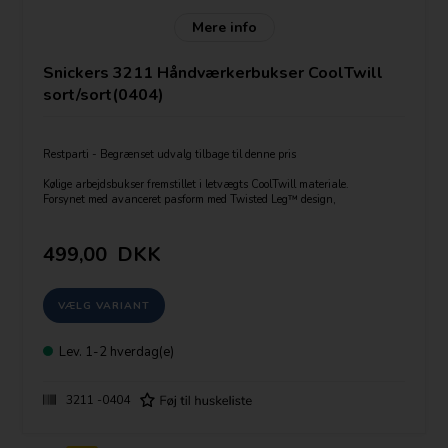
Mere info
Snickers 3211 Håndværkerbukser CoolTwill
sort/sort(0404)
Restparti - Begrænset udvalg tilbage til denne pris
Kølige arbejdsbukser fremstillet i letvægts CoolTwill materiale.
Forsynet med avanceret pasform med Twisted Leg™ design,
Cordura®- forstærkninger der giver ekstra slidstyrke
og en række lommer inkl. hylsterlommer og mobiltelefonlomme.
499,00
DKK
Str: Guide:
Livvidde ( cm/tomme er angivet)
Bukselængde:
S(kort) op til 158-169 cm høj
R( normal) : 170-181 cm høj
T(lang) :182-193)
Lev.
1-2 hverdag(e)
3211 -0404