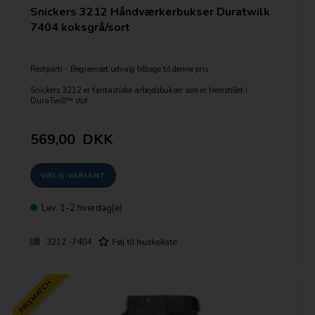
Snickers 3212 Håndværkerbukser Duratwilk
7404 koksgrå/sort
Restparti - Begrænset udvalg tilbage til denne pris
Snickers 3212 er fantastiske arbejdsbukser som er fremstillet i
DuraTwill™ stof.
Udstyret med et avanceret snit såsom Twisted Leg™-design,
Cordura forstærkninger for ekstra holdbarhed og Velcro værktøjsholder.
Plus en hel del lommer, bl.a. hylsterlommer og vinklet telefonrum
569,00
DKK
Str: Guide:
Livvidde ( cm/tomme er angivet)
Bukselængde:
S(kort) op til 158-169 cm høj
R( normal) : 170-181 cm høj
T(lang) :182-193)
Lev.
1-2 hverdag(e)
3212 -7404
PRISMATCH