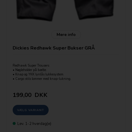
Mere info
Dickies Redhawk Super Bukser GRÅ
Redhawk Super Trousers
• Nøgleholder på bælte.
• Knap og YKK lynlås lukkesystem.
• Cargo stils lommer med knap-lukning.
• To forlommer.
• To baglommer med Flap og knap-lukning.
• Hammerholder på højre ben.
199,00
DKK
• Tommestok lomme på venstre ben.
• Eksterne lommer til knæbeskyttere.
• Tredobbelte syninger.
• Børstet 100% bomuldsforing.
Størrelser Liv 30 - 48 Lav ,Almindelig og Høj.
Materialer • 65% polyester, 35% bomuld, 260g/m2
Lev.
1-2 hverdag(e)
se mere: (klik på logoet)