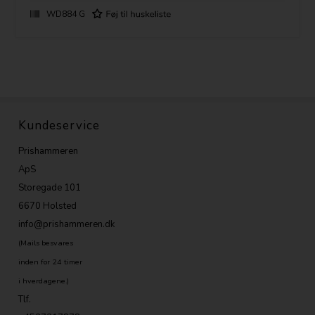
WD884 G
Længde: Bukserne er lange i mål. Vælg kort model med højde op til
1,78m, medium op til 1,86
Talje: Bukserne er højtaljede (lidt mavepolstring betyder da at du skal
vælge nr. større end dine fritidsbukser)
Kundeservice
Mål i tomme som alm.alm. fritidsbukser: f. eks str 34 i talje = 34 x 2,56
= 87Cm
Prishammeren
ApS
Storegade 101
6670 Holsted
info@prishammeren.dk
(Mails besvares
inden for 24 timer
i hverdagene.)
Tlf.