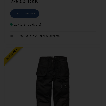
279,00
DKK
se mere: (klik på logoet)
Lev.
1-2 hverdag(e)
EH26800 O
Er du i tvivl om størrelsen:
Længde: Bukserne er lange i mål. Vælg kort model med højde op til
1,78m, medium op til 1,86
Talje: Bukserne er højtaljede (lidt mavepolstring betyder da at du skal
PRISMATCH
vælge nr. større end dine fritidsbukser)
Mål i tomme som alm. fritidsbukser: f. eks str 34 i talje = 34 x 2,56cm =
87cm