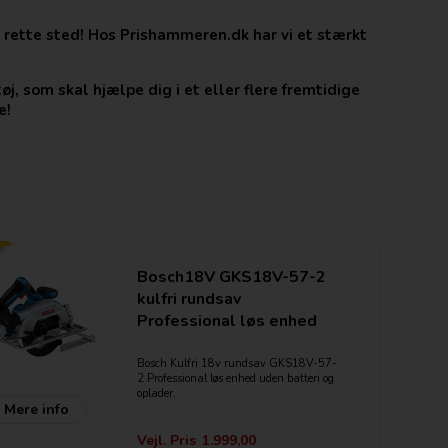
t rette sted! Hos Prishammeren.dk har vi et stærkt
øj, som skal hjælpe dig i et eller flere fremtidige
e!
Bosch18V GKS18V-57-2
kulfri rundsav
Professional løs enhed
Bosch Kulfri 18v rundsav GKS18V-57-
2 Professional løs enhed uden batteri og
oplader.
Mere info
Kraftfuld hjælper til hurtige og præcise
snit - Høj ydelse, lang holdbarhed
Vejl. Pris
1.999,00