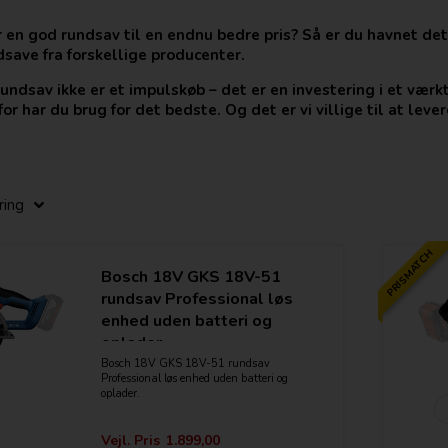
r en god rundsav til en endnu bedre pris? Så er du havnet de
dsave fra forskellige producenter.
rundsav ikke er et impulskøb – det er en investering i et værkt
for har du brug for det bedste. Og det er vi villige til at lever
PRISMATCH
Bosch 18V GKS 18V-51
rundsav Professional løs
enhed uden batteri og
oplader.
Bosch 18V GKS 18V-51 rundsav
Professional løs enhed uden batteri og
oplader.
Kraftig kulfri 18V-motor – høj ydeevne
og lang driftstid
Vejl. Pris
1.899,00