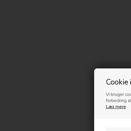
Cookie 
PRISMATCH
Vi bruger coo
forbedring a
Læs mere