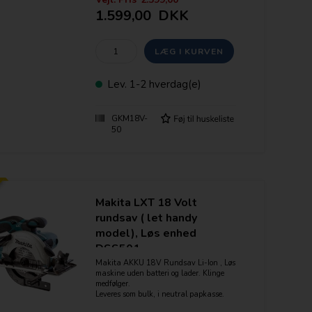
Ergonomisk design
1.599,00
DKK
Batterispænding: 18 V
Savklinge-Ø: 136 mm
Omdrejningstal, ubelastet: 4.250 o/min
Savklingeborings-Ø 20 mm
Vægt ekskl. batteri: 2,2 kg
Lev.
1-2 hverdag(e)
GKM18V-
50
Makita LXT 18 Volt
rundsav ( let handy
model), Løs enhed
DSS501
Makita AKKU 18V Rundsav Li-Ion , Løs
maskine uden batteri og lader. Klinge
medfølger.
Leveres som bulk, i neutral papkasse.