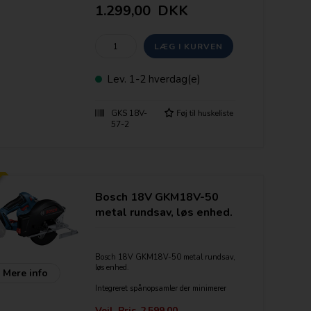
Kulfri motor
1.299,00
DKK
Robust design - udviklet til alle typer
anvendelser på byggepladsen, selv på
tage og stilladser
Batterispænding: 18 V
Savklinge-Ø: 165 mm
Omdrejningstal, ubelastet: 5.000 o/min
Lev.
1-2 hverdag(e)
Savklingeborings-Ø 20 mm
Skæredybde (90°) 57 mm
Skæredybde (45°) 41 mm
GKS 18V-
57-2
Bosch 18V GKM18V-50
metal rundsav, løs enhed.
Bosch 18V GKM18V-50 metal rundsav,
løs enhed.
Mere info
Integreret spånopsamler der minimerer
gnister under arbejde.
LED LYS
Vejl. Pris
2.599,00