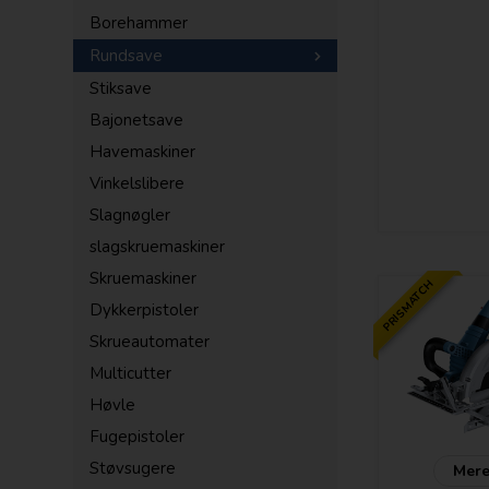
Borehammer
Rundsave
Stiksave
Bajonetsave
Havemaskiner
Vinkelslibere
Slagnøgler
slagskruemaskiner
Skruemaskiner
PRISMATCH
Dykkerpistoler
Skrueautomater
Multicutter
Høvle
Fugepistoler
Støvsugere
Mere