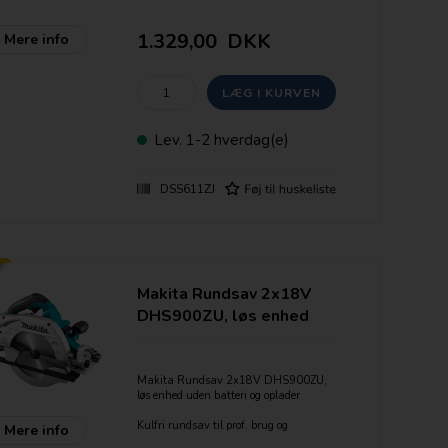
LXT 18 volt udgaven som kendetegnes
ved lethed samt kraft grundet den
1.329,00
DKK
Mere info
teknologisk overlegne Li-Ion teknologi.
Med støvudsug dog uden LED lys som
DSS610z.
Klinge og parallelanslag medfølger
"Star Marked" = Elektronisk beskyttelse
Lev.
1-2 hverdag(e)
af batteriet
DSS611ZJ
Makita Rundsav 2x18V
DHS900ZU, løs enhed
Makita Rundsav 2x18V DHS900ZU,
løs enhed uden batteri og oplader
Kulfri rundsav til prof. brug og
Mere info
krævende opgaver.