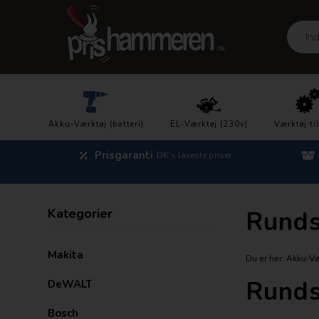
Akku-Værktøj (batteri)
EL-Værktøj (230v)
Værktøj ti
Prisgaranti
DK´s laveste priser
Kategorier
Rund
Makita
Du er her:
Akku-Vær
Rund
DeWALT
Bosch