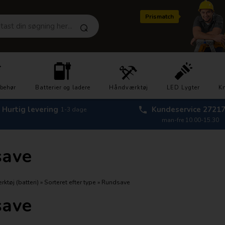
Prismatch
lbehør
Batterier og ladere
Håndværktøj
LED Lygter
Kn
Hurtig levering
Kundeservice 2721
1-3 dage
man-fre 10.00-15.30
save
ktøj (batteri)
»
Sorteret efter type
»
Rundsave
save