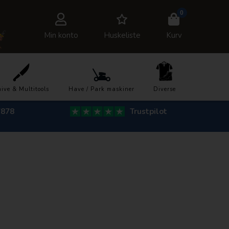
0
Min konto
Huskeliste
Kurv
ive & Multitools
Have / Park maskiner
Diverse
7878
Trustpilot