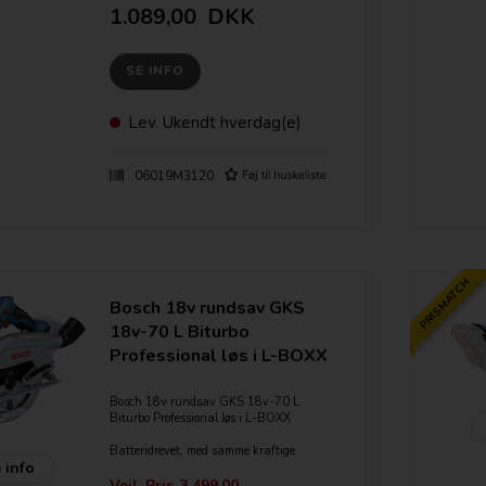
Kompakt og let design – nem at
1.089,00
DKK
håndtere og transportere
God ergonomi med komfortable håndtag
– mindre træthed ved lang tids brug
SE INFO
Fremragende støvudsugning – holder
arbejdsområdet rent
Fleksibel til både lodrette og vandrette
snit
Lev.
Ukendt hverdag(e)
Perfekt til daglig brug på byggepladsen
eller i værkstedet
06019M3120
PRISMATCH
Bosch 18v rundsav GKS
18v-70 L Biturbo
Professional løs i L-BOXX
Bosch 18v rundsav GKS 18v-70 L
Biturbo Professional løs i L-BOXX
Batteridrevet, med samme kraftige
 info
saveydelse som en 230V sav med 1800
W, grundet den nye BITURBO
Vejl. Pris
3.499,00