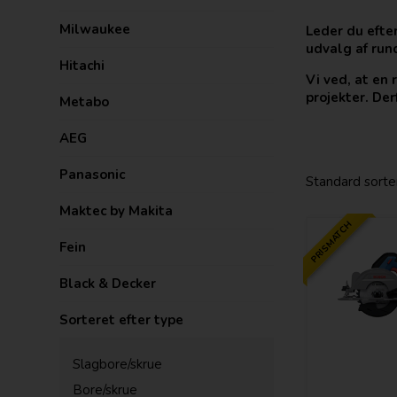
Milwaukee
Leder du efte
udvalg af run
Hitachi
Vi ved, at en 
projekter. Der
Metabo
AEG
Panasonic
Maktec by Makita
PRISMATCH
Fein
Black & Decker
Sorteret efter type
Slagbore/skrue
Bore/skrue