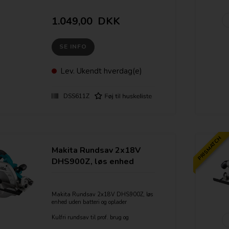
LXT 18 volt udgaven som kendetegnes
ved lethed samt kraft grundet den
teknologisk overlegne Li-Ion teknologi.
1.049,00
DKK
Med støvudsug dog uden LED lys som
DSS610
SE INFO
Levere som løs enhed uden batteri og
lader. Klinge medfølger
Lev.
Ukendt hverdag(e)
"Star Marked" = Elektronisk beskyttelse
af batteriet
DSS611Z
PRISMATCH
Makita Rundsav 2x18V
DHS900Z, løs enhed
Makita Rundsav 2x18V DHS900Z, løs
enhed uden batteri og oplader
Kulfri rundsav til prof. brug og
krævende opgaver.