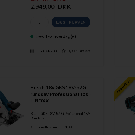
Brushless-teknologi
2.949,00
DKK
Den er udstyret med et ergonomisk
ekstrahåndtag, der sikrer kontrol i
enhver saveposition
190-mm-klinge på venstre side med 70
mm savedybde ved 90°-snit
Lev.
1-2 hverdag(e)
Omdrejningstal, ubelastet*: 5.000 o/min
Savklingediameter: 190 mm
Savklingeborings-Ø: 30 mm
06016B9001
Vægt ekskl. batteri*: 4,1 kg
Batterispænding: 18,0 V
Kompatibel med føringsskinne: Nej
Pakkemål (bredde x længde x højde):
228 x 426 x 330 mm
PRISMATCH
Bosch 18v GKS18V-57G
rundsav Professional løs i
L-BOXX
Bosch GKS 18V-57 G Professional 18V
Rundsav
Kan benytte skinne FSN1600