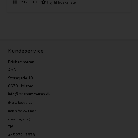
2.0 Ah - 28 min
M12-18FC
4.0 Ah - 57 min
Kundeservice
Prishammeren
ApS
Storegade 101
6670 Holsted
info@prishammeren.dk
(Mails besvares
inden for 24 timer
i hverdagene.)
Tlf.
+4527217878