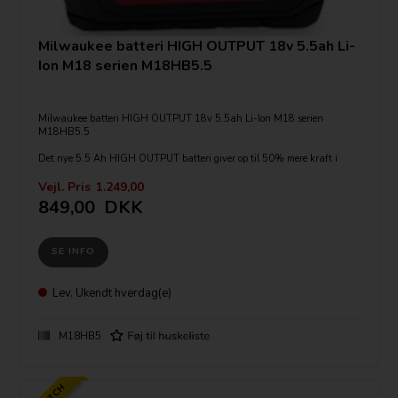
Milwaukee batteri HIGH OUTPUT 18v 5.5ah Li-
Ion M18 serien M18HB5.5
Milwaukee batteri HIGH OUTPUT 18v 5.5ah Li-Ion M18 serien
M18HB5.5
Det nye 5.5 Ah HIGH OUTPUT batteri giver op til 50% mere kraft i
forhold til M18 standard batterier
Vejl. Pris
1.249,00
Fungerer bedre ned til -20 °C end andre lithium-ion-teknologier.
849,00
DKK
Individuell celleovervågning sikrer at hver celle i batteriet altid yder sit
maksimale.
SE INFO
Fugtbeskyttelse som leder vand væk fra elektronikken og ud af batteriet.
Batteriindikator
Lev.
Ukendt hverdag(e)
Kompatibel med alt Milwaukee værktøj i M18-serien.
M18HB5