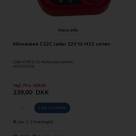
Mere info
Milwaukee C12C lader 12V til M12 serien
Lader til M12 12v Mulwaukee batterier
4932352000
Vejl. Pris
369,00
239,00
DKK
Lev.
1-2 hverdag(e)