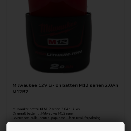
Milwaukee 12V Li-Ion batteri M12 serien 2.0Ah
M12B2
Milwaukee batteri til M12 serien 2.0Ah Li-Ion
Originalt batteri til Milwaukee M12 serien
Leveres som bulk i neutral papkasse . Uden retail forpakning.