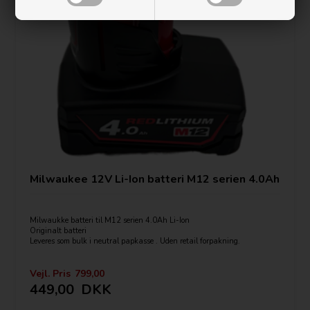
Milwaukee 12V Li-Ion batteri M12 serien 4.0Ah
Milwaukke batteri til M12 serien 4.0Ah Li-Ion
Originalt batteri
Leveres som bulk i neutral papkasse . Uden retail forpakning.
Vejl. Pris
799,00
449,00
DKK