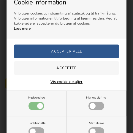
4932430064
Vejl. Pris
349,00
Cookie information
239,00
DKK
Vi bruger cookies til indsamling af statistik og til trafikmåling.
Vi bruger informationen til forbedring af hjemmesiden. Ved at
SE INFO
klikke videre, accepterer du brugen af cookies.
Læs mere
Lev.
Ukendt hverdag(e)
M12B2
PRISMATCH
Vis cookie detaljer
Nødvendige
Markedsføring
Funktionelle
Statistiske