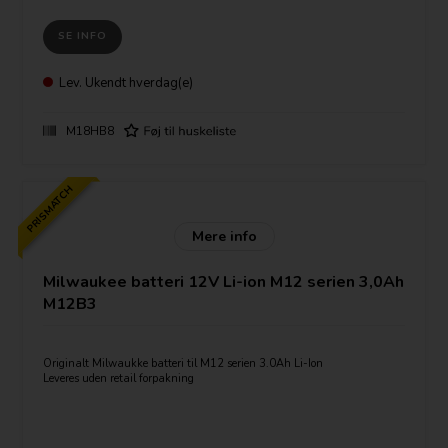
Fugtbeskyttelse som leder vand væk fra elektronikken og ud af batteriet.
SE INFO
Batteriindikator
Kompatibel med alt Milwaukee værktøj i M18-serien.
Lev.
Ukendt hverdag(e)
M18HB8
PRISMATCH
Mere info
Milwaukee batteri 12V Li-ion M12 serien 3,0Ah
M12B3
Originalt Milwaukke batteri til M12 serien 3.0Ah Li-Ion
Leveres uden retail forpakning