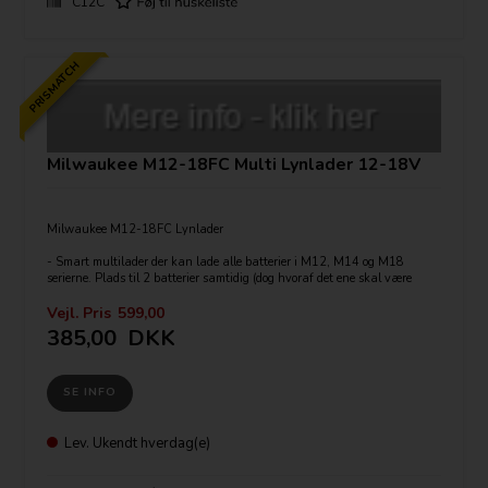
C12C
PRISMATCH
Milwaukee M12-18FC Multi Lynlader 12-18V
Milwaukee M12-18FC Lynlader
- Smart multilader der kan lade alle batterier i M12, M14 og M18
serierne. Plads til 2 batterier samtidig (dog hvoraf det ene skal være
M12).
- Lader op i rækkefølge - først i, først opladet.
Vejl. Pris
599,00
- Elektronisk temperaturbeskyttelse
385,00
DKK
- Indkapslede celler
- Strømindikator
SE INFO
Ladetider for 18V:
2.0 Ah - 26 min
4.0 Ah - 47 min
5.0 Ah - 59 min
Lev.
Ukendt hverdag(e)
Ladetider for 12V