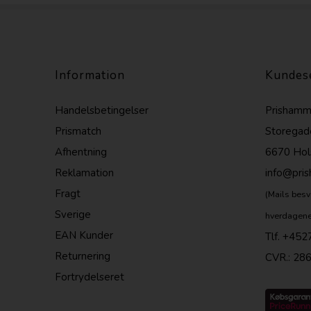
Information
Kundes
Handelsbetingelser
Prishamm
Prismatch
Storegad
Afhentning
6670 Hol
Reklamation
info@pri
Fragt
(Mails besv
Sverige
hverdagene
EAN Kunder
Tlf.
+452
Returnering
CVR.: 28
Fortrydelseret