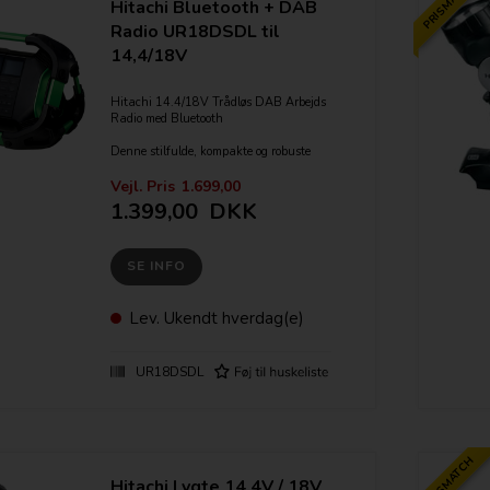
PRISMATCH
Hitachi Bluetooth + DAB
Radio UR18DSDL til
14,4/18V
Hitachi 14.4/18V Trådløs DAB Arbejds
Radio med Bluetooth
Denne stilfulde, kompakte og robuste
radio kan kører på alle 14.4/18v Li-ion
slide-in Hitachi batterier eller 230V
Vejl. Pris
1.699,00
stikkontakt med inkluderet AC-kabel
1.399,00
DKK
- Høj kvalitets lyd fra 2 x 90mm 7W
højtalere
SE INFO
- Kan bruge alle 14,4/18V Li-ion slide-
in batterier (Medfølger ikke)
- Udstyret med DAB modtager for sublim
lydkvalitet og mindre støj
Lev.
Ukendt hverdag(e)
- Bluetooth trådløs teknologi
- USB indgang til opladning
- IPX4 vandresistent
UR18DSDL
- AUX indgang
- Op til 19 timers afspilning fra 1 x
5,0ah batteri
- Foldbar gummi antenne
- Opbevaringsboks der passer til de
PRISMATCH
fleste smartphones
- Inkluderer AC adapter og 2 x AA
Hitachi Lygte 14,4V / 18V