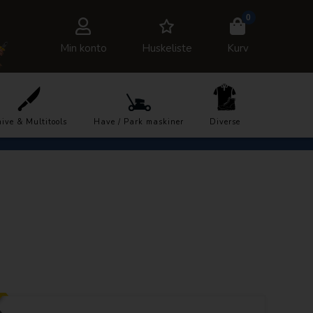
0
Min konto
Huskeliste
Kurv
7878
Trustpilot
ive & Multitools
Have / Park maskiner
Diverse