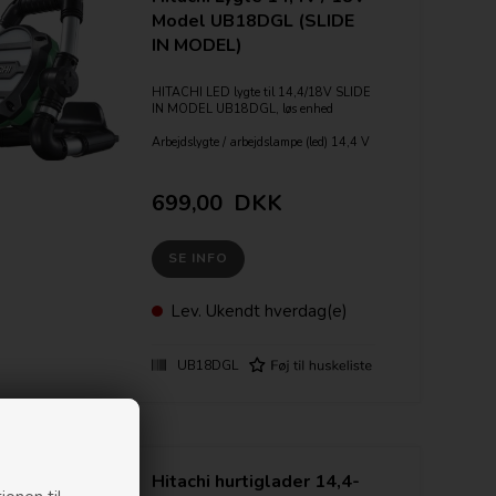
Model UB18DGL (SLIDE
IN MODEL)
HITACHI LED lygte til 14,4/18V SLIDE
IN MODEL UB18DGL, løs enhed
Arbejdslygte / arbejdslampe (led) 14,4 V
/ 18 V.
2 lysstyrker (250 / 140 lm)
Brændetid ved battere BSL1840:
699,00
DKK
250 lm: 5 timer, 140 lm: 11,5 timer.
Leveres uden batteri og lader
SE INFO
Lev.
Ukendt hverdag(e)
UB18DGL
Hitachi hurtiglader 14,4-