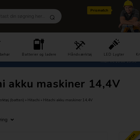
Prismatch
Hurtig levering
Kundeservice 2721
lbehør
Batterier og ladere
1-3 dage
Håndværktøj
LED Lygter
Kn
man-fre 10.00-15.30
hi akku maskiner 14,4V
ktøj (batteri)
»
Hitachi
»
Hitachi akku maskiner 14,4V