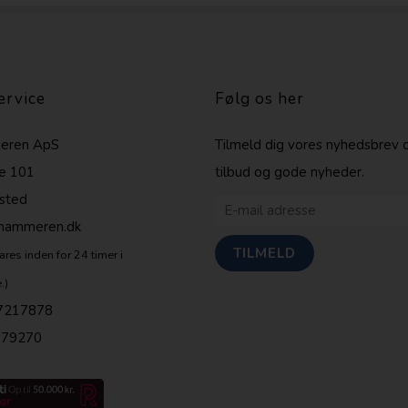
ervice
Følg os her
eren ApS
Tilmeld dig vores nyhedsbrev 
e 101
tilbud og gode nyheder.
sted
shammeren.dk
ares inden for 24 timer i
.)
7217878
679270