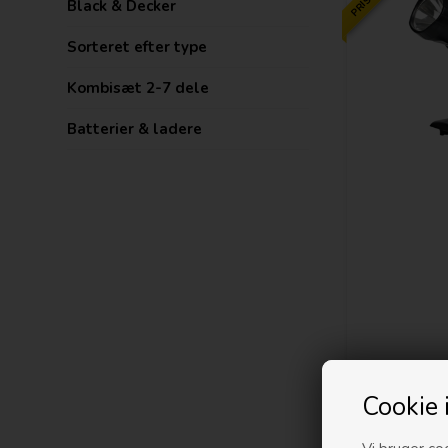
Black & Decker
Sorteret efter type
Kombisæt 2-7 dele
Batterier & ladere
Cookie 
PRISMATCH