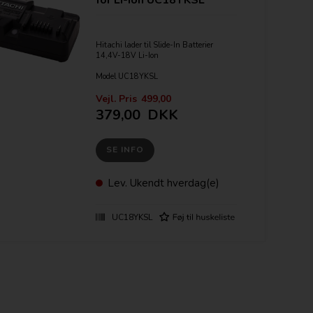
Hitachi lader til Slide-In Batterier
14,4V-18V Li-Ion
Model UC18YKSL
60watt 2Ah ladestrøm
Vejl. Pris
499,00
379,00
DKK
SE INFO
Lev.
Ukendt hverdag(e)
UC18YKSL