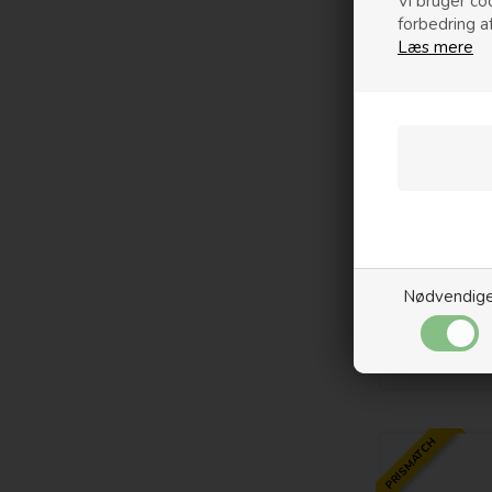
Vi bruger coo
forbedring a
Læs mere
Nødvendig
PRISMATCH