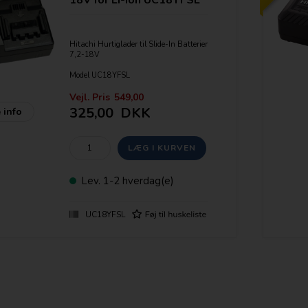
Hitachi Hurtiglader til Slide-In Batterier
7,2-18V
Model UC18YFSL
90watt 3,5Ah
Vejl. Pris
549,00
325,00
DKK
 info
Erstatter UC18YRSL
Lev.
1-2 hverdag(e)
UC18YFSL