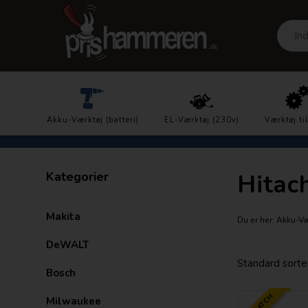
Prisgaranti
Akku-Værktøj (batteri)
DK´s laveste priser
EL-Værktøj (230v)
Værktøj ti
Kategorier
Hitac
Makita
Du er her:
Akku-Vær
DeWALT
Bosch
Milwaukee