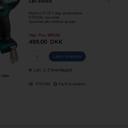
Løs enhed
Makita LXT 18 V slag-skruemaskine
DTD156z, Løs enhed
Løs enhed uden batterier og lader
Stærk akku slagskruetrækker med Li-
Ion teknologi.
Vejl. Pris
899,00
499,00
DKK
Specifikationer:
Drejningsmoment - max. 155 Nm.
Slag/min - 0-3000
Omdr./ Min - 0-25002
Grundet den lave vægt(1,3kg) og den
høje styrke er denne maskine fantastisk
til monteringsopgaver.
Lev.
1-2 hverdag(e)
 info
Features:
- "Star Marked" = Elektronisk
DTD156Z
beskyttelse af batteriet
- Variabel hastighed
- Elektronisk bremse
- Indbygget LED arbejdslys