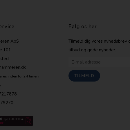
ervice
Følg os her
eren ApS
Tilmeld dig vores nyhedsbrev 
e 101
tilbud og gode nyheder.
sted
shammeren.dk
ares inden for 24 timer i
.)
7217878
679270