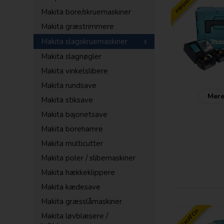
PRISMATCH
Makita bore/skruemaskiner
Makita græstrimmere
Makita slagskruemaskiner
Makita slagnøgler
Makita vinkelslibere
Makita rundsave
Mere
Makita stiksave
Makita bajonetsave
Makita borehamre
Makita multicutter
Makita poler / slibemaskiner
Makita hækkeklippere
Makita kædesave
Makita græsslåmaskiner
PRISMATCH
Makita løvblæsere /