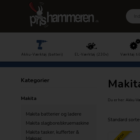
Prisgaranti
Akku-Værktøj (batteri)
DK´s laveste priser
EL-Værktøj (230v)
Værktøj ti
Kategorier
Makit
Makita
Du er her:
Akku-Vær
Makita batterier og ladere
Makita slagbore/skruemaskine
Makita tasker, kufferter &
Makpac