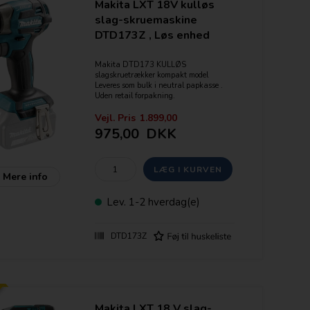
Makita LXT 18V kulløs
slag-skruemaskine
DTD173Z , Løs enhed
Makita DTD173 KULLØS
slagskruetrækker kompakt model
Leveres som bulk i neutral papkasse .
Uden retail forpakning.
4 elektroniske gear + Assist / Tex
Vejl. Pris
1.899,00
funktion
975,00
DKK
Drejningsmoment - max. 180 Nm.
6.35mm (1/4") HEX
Slag/min - 0-3800
Mere info
Omdr./ Min - 0-3600
Maskinen har indbygget LED lys
Lev.
1-2 hverdag(e)
Leveres som løs enhed uden batterier og
lader
DTD173Z
Features:
- "Star Marked" = Elektronisk
beskyttelse af batteriet
- Variabel hastighed
- Elektronisk bremse
- Indbygget LED arbejdslys (2 lysstyrker)
Makita LXT 18 V slag-