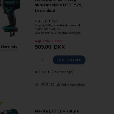
skruemaskine DTD152z,
Løs enhed
Makita DTD152
Slagnøgle/slagskruetrækker kompakt
model, solo maskine.
Leveres som bulk i neutral papkasse .
Uden retail forpakning.
Vejl. Pris
799,00
Stærk akku slagskruetrækker med Li-
509,00
DKK
Mere info
Ion teknologi.
Drejningsmoment - max. 165 Nm.
Slag/min - 0-3500
Omdr./ Min - 0-2900
Maskinen har indbygget LED lys
Grundet den lave vægt(1,3kg) og den
Lev.
1-2 hverdag(e)
høje styrke er denne maskine fantastisk
til monteringsopgaver.
DTD152Z
Features:
- "Star Marked" = Elektronisk
beskyttelse af batteriet
- Variabel hastighed
- Elektronisk bremse
- Indbygget LED arbejdslys
Makita LXT 18V kulløs