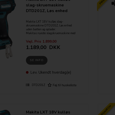
- Elektronisk bremse
slag-skruemaskine
- Indbygget LED arbejdslys (2 lysstyrker)
DTD201Z, Løs enhed
Makita LXT 18V kulløs slag-
skruemaskine DTD201Z, Løs enhed
uden batteri og oplader.
Makitas nyeste slagskruemaskine med
hele 210Nm i drejningsmoment.
Leveres i neutral emballage
Vejl. Pris
1.899,00
1.189,00
DKK
4 elektroniske gear + Assist / Tex
funktion
SE INFO
Drejningsmoment - max. 210 Nm.
6.35mm (1/4") HEX
Slag/min - 0-4400
Omdr./ Min - 0-3700
Lev.
Ukendt hverdag(e)
Maskinen har indbygget LED lys
Leveres som løs enhed uden batterier og
DTD201Z
lader
Features:
- "Star Marked" = Elektronisk
beskyttelse af batteriet
PRISMATCH
- Variabel hastighed
- Elektronisk bremse
Makita LXT 18V kulløs
- Indbygget LED arbejdslys (2 lysstyrker)