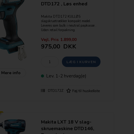
Slagtal: 0-2000 / 4.100 /min.
DTD172 , Løs enhed
Omdr.: 0-1300 / 3.000 /min.
Vægt: 1,2-1,5 kg
Makita DTD172 KULLØS
slagskruetrækker kompakt model
Leveres som bulk i neutral papkasse .
Uden retail forpakning.
**Midlertidig udsolgt, DTD173
fremsendes v. bestilling heraf**
Vejl. Pris
1.899,00
975,00
DKK
Stærkest i sin klasse - Højt ydende
kulløs motor med 180 nm!
4 elektroniske gear + Assist / Tex
funktion
Mere info
Drejningsmoment - max. 180 Nm.
Lev.
1-2 hverdag(e)
6.35mm (1/4") HEX
Slag/min - 0-3800
Omdr./ Min - 0-3600
DTD172Z
Maskinen har indbygget LED lys
Leveres som løs enhed uden batterier og
lader
Features:
- "Star Marked" = Elektronisk
Makita LXT 18 V slag-
beskyttelse af batteriet
skruemaskine DTD146,
- Variabel hastighed
- Elektronisk bremse