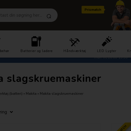
Prismatch
Hurtig levering
Kundeservice 2721
lbehør
Batterier og ladere
1-3 dage
Håndværktøj
LED Lygter
Kn
man-fre 10.00-15.30
a slagskruemaskiner
ktøj (batteri)
»
Makita
»
Makita slagskruemaskiner