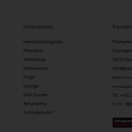
Information
Kundes
Handelsbetingelser
Prishamm
Prismatch
Storegad
Afhentning
6670 Hol
Reklamation
info@pri
Fragt
(Mails besv
Sverige
hverdagene
EAN Kunder
Tlf.
+452
Returnering
CVR.: 28
Fortrydelseret