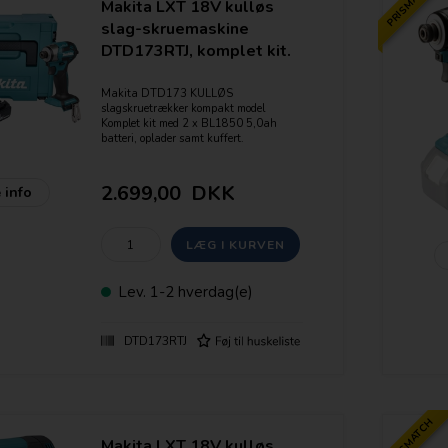
PRISMATCH
Makita LXT 18V kulløs
slag-skruemaskine
DTD173RTJ, komplet kit.
Makita DTD173 KULLØS
slagskruetrækker kompakt model
Komplet kit med 2 x BL1850 5,0ah
batteri, oplader samt kuffert.
Stærkest i sin klasse - Højt ydende
kulløs motor med 180 nm!
2.699,00
DKK
 info
4 elektroniske gear + Assist / Tex
funktion
Drejningsmoment - max. 180 Nm.
6.35mm (1/4") HEX
Slag/min - 0-3800
Lev.
1-2 hverdag(e)
Omdr./ Min - 0-3600
Maskinen har indbygget LED lys
DTD173RTJ
Leveres som løs enhed uden batterier og
lader
Features:
- "Star Marked" = Elektronisk
PRISMATCH
beskyttelse af batteriet
- Variabel hastighed
Makita LXT 18V kulløs