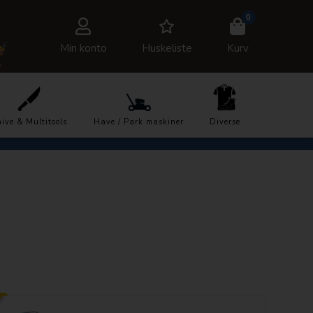
0
Min konto
Huskeliste
Kurv
7878
Trustpilot
ive & Multitools
Have / Park maskiner
Diverse