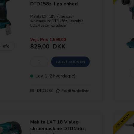
Vægt: 1,4
DTD158z, Løs enhed
Makita LXT 18V kulløs slag-
skruemaskine DTD158z, Løs enhed
UDEN batteri og oplader
Drejningsmoment - max. 170 Nm.
Slag/min - 0-3600
Vejl. Pris
1.599,00
Omdr./ Min - 0-3400
829,00
DKK
 info
Maskinen har indbygget LED lys
Leveres som løs enhed uden batterier og
lader
Features:
- "Star Marked" = Elektronisk
Lev.
1-2 hverdag(e)
beskyttelse af batteriet
- Variabel hastighed
- Elektronisk bremse
DTD158Z
- Indbygget LED arbejdslys
PRISMATCH
Makita LXT 18 V slag-
skruemaskine DTD156z,