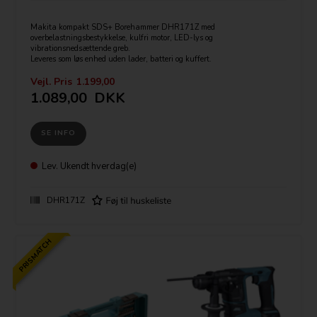
Makita kompakt SDS+ Borehammer DHR171Z med
overbelastningsbestykkelse, kulfri motor, LED-lys og
vibrationsnedsættende greb.
Leveres som løs enhed uden lader, batteri og kuffert.
Tekniske specifikationer:
Vejl. Pris
1.199,00
Batterispænding: 18V
1.089,00
DKK
Værktøjsopsætning: SDS plus
Maks. omdrejningstal: 680 /min.
Maks. slagantal: 4.800 /min.
SE INFO
Maks. bore-Ø i beton/stål/træ: 17/10/13 mm
Slagstyrke: 1,2 J
Vægt: 2,8 kg.
Mål: 27,3 x 8,6 x 19,4 cm
Lev.
Ukendt hverdag(e)
DHR171Z
PRISMATCH