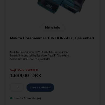
Mere info
Makita Borehammer 18V DHR243z , Løs enhed
Makita Borehammer 18V DHR243Z, kulløs motor.
Leveres i neutral emballge uden "retail" forpakning.
Solo enhed uden batteri op oplader.
SDS-plus værktøjsopsætning.
Vejl. Pris
2.499,00
OBS udskiftelig borepatron
1.639,00
DKK
Leveres ud over SDS+ patron med selvspændende borepatron 194079-2
Mulighed for tilslutning af udsugning.
Pris uden batteri og lader
Lev.
1-2 hverdag(e)