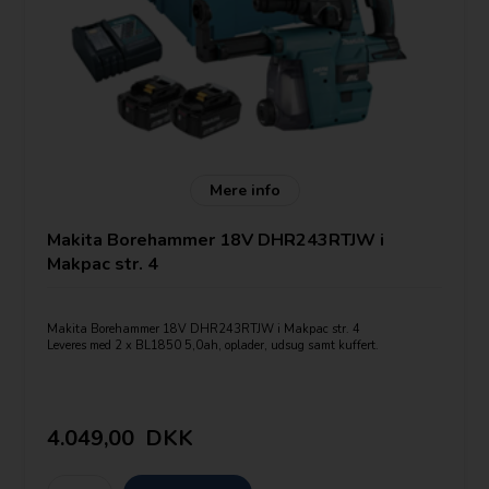
Mere info
Makita Borehammer 18V DHR243RTJW i
Makpac str. 4
Makita Borehammer 18V DHR243RTJW i Makpac str. 4
Leveres med 2 x BL1850 5,0ah, oplader, udsug samt kuffert.
SDS-plus værktøjsopsætning.
OBS udskiftelig borepatron
Leveres ud over SDS+ patron med selvspændende borepatron 194079-2
4.049,00
DKK
Mulighed for tilslutning af udsugning.