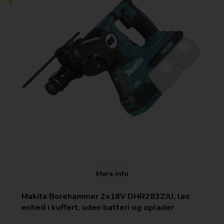
Stål 13 mm.
Træ 32 mm.
Akku Li-ion 18V
Vægt 4,9 Kg
Pris uden batteri og lader
"Star Marked" = Elektronisk beskyttelse af batteriet
Mere info
Makita Borehammer 2x18V DHR283ZJU, løs
enhed i kuffert, uden batteri og oplader