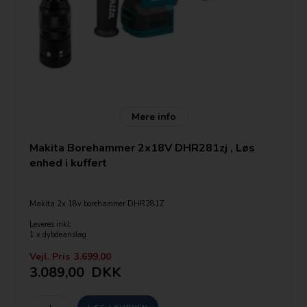
Mere info
Makita Borehammer 2x18V DHR281zj , Løs
enhed i kuffert
Makita 2x 18v borehammer DHR281Z
Leveres inkl:
1 x dybdeanslag
1 x 100 ml fedt
1 x 1.5-13mm borepatron
Vejl. Pris
3.699,00
1 x Makita klud
3.089,00
DKK
1 x Makita Makpac str. 4 med indlæg
KULLØS motor ( Brushless)