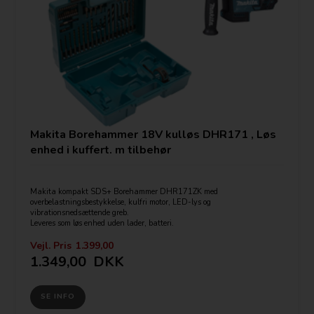
Makita Borehammer 18V kulløs DHR171 , Løs
enhed i kuffert. m tilbehør
Makita kompakt SDS+ Borehammer DHR171ZK med
overbelastningsbestykkelse, kulfri motor, LED-lys og
vibrationsnedsættende greb.
Leveres som løs enhed uden lader, batteri.
Inkl. kuffert m. tilbehørsdele.
Vejl. Pris
1.399,00
1.349,00
DKK
Tekniske specifikationer:
Batterispænding: 18V
Værktøjsopsætning: SDS plus
SE INFO
Maks. omdrejningstal: 680 /min.
Maks. slagantal: 4.800 /min.