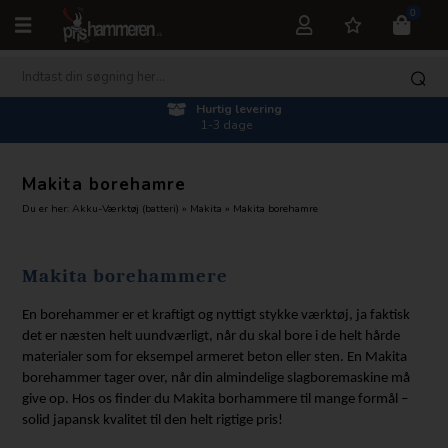
0
Hurtig levering
1-3 dage
Makita borehamre
Du er her:
Akku-Værktøj (batteri)
»
Makita
»
Makita borehamre
Makita borehammere
En borehammer er et kraftigt og nyttigt stykke værktøj, ja faktisk
det er næsten helt uundværligt, når du skal bore i de helt hårde
materialer som for eksempel armeret beton eller sten. En Makita
borehammer tager over, når din almindelige slagboremaskine må
give op. Hos os finder du Makita borhammere til mange formål –
solid japansk kvalitet til den helt rigtige pris!