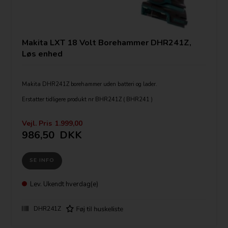
Makita LXT 18 Volt Borehammer DHR241Z,
Løs enhed
Makita DHR241Z borehammer uden batteri og lader.
Erstatter tidligere produkt nr BHR241Z ( BHR241 )
SDS-plus værktøjsopsætning.
Borehammer med Li-Ion teknologi
Vejl. Pris
1.999,00
for mere arbejdskapacitet.
986,50
DKK
Slagstyrke 1,93 J.
Omdrejninger 0 - 1.100min-1
Slagantal 0 - 4.000min-1
SE INFO
Slagstryke 1,93J
Kapacitet Beton/stål/træ 20/13/26mm
Vægt 3,5 kg
Lev.
Ukendt hverdag(e)
Leveres uden batteri og lader
DHR241Z