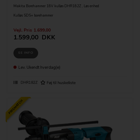
Makita Borehammer 18V kulløs DHR182Z , Løs enhed
Kulløs SDS+ borehammer
Leveres som løs enhed uden lader, batteri og kuffert.
Vejl. Pris
1.699,00
Tekniske specifikationer:
1.599,00
DKK
Batterispænding: 18V
Værktøjsopsætning: SDS plus
Maks. omdrejningstal: 1350/min.
SE INFO
Maks. slagantal: 5.000 /min.
Maks. bore-Ø i beton/stål/træ: 18/13/24 mm
Slagstyrke: 1,7 J
Vægt: 2,4-3,2 kg.
Lev.
Ukendt hverdag(e)
Mål: 301x82x285 mm
DHR182Z
PRISMATCH