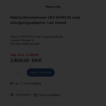
Mere info
Makita Borehammer 18V DHR243 med
udsugningsadapter, Løs enhed
Makita DHR243ZJV med udsugningadapter
Laveres i Makpac 4
Pris uden batteri og lader
KULLØS motor ( Brushless)
Vejl. Pris
3.749,00
SDS-plus værktøjsopsætning.
2.859,00
DKK
OBS udskiftelig borepatron
Leveres udover SDS+ patron med selvspændende borepatron (194079-
2) og udsugningsadapter (195902-4)
Lev.
1-2 hverdag(e)
DHR243ZJV