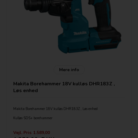
Mere info
Makita Borehammer 18V kulløs DHR183Z ,
Løs enhed
Makita Borehammer 18V kulløs DHR183Z , Løs enhed
Kulløs SDS+ borehammer
Leveres som løs enhed uden lader, batteri og kuffert.
Vejl. Pris
1.589,00
Let og kompakt LXT 18 V borehammer til huller på op til 18 mm.