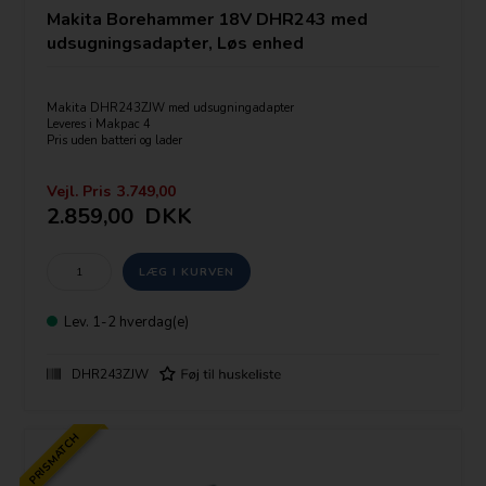
Makita Borehammer 18V DHR243 med
udsugningsadapter, Løs enhed
Makita DHR243ZJW med udsugningadapter
Leveres i Makpac 4
Pris uden batteri og lader
KULLØS motor ( Brushless)
Vejl. Pris
3.749,00
SDS-plus værktøjsopsætning.
2.859,00
DKK
OBS udskiftelig borepatron
Leveres udover SDS+ patron med selvspændende borepatron (194079-
2) og udsugningsadapter (195902-4)
Lev.
1-2 hverdag(e)
DHR243ZJW
PRISMATCH