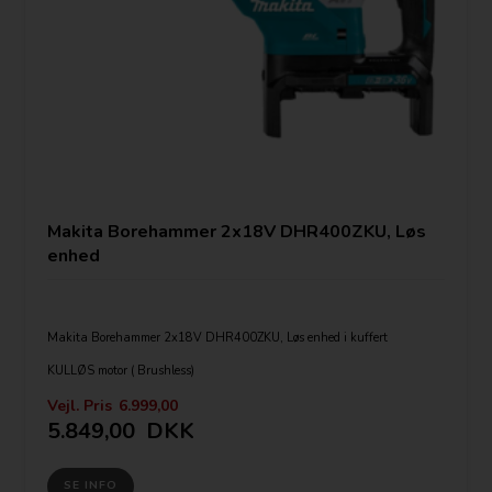
Makita Borehammer 2x18V DHR400ZKU, Løs
enhed
Makita Borehammer 2x18V DHR400ZKU, Løs enhed i kuffert
KULLØS motor ( Brushless)
Beregnet til 2x 18v
SDS-MAX værktøjsopsætning.
Vejl. Pris
6.999,00
Med Bluetooth AWS - automatisk start -/stop funktion af støvsuger, ved
5.849,00
DKK
sammenkodning med maskinen
Borehammer med Li-Ion teknologi for mere arbejdskapacitet.
SE INFO
Slagstyrke 8,0 J.