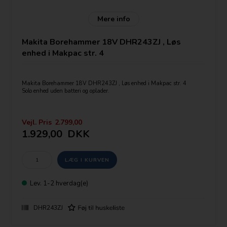
Mere info
Makita Borehammer 18V DHR243ZJ , Løs
enhed i Makpac str. 4
Makita Borehammer 18V DHR243ZJ , Løs enhed i Makpac str. 4
Solo enhed uden batteri og oplader.
SDS-plus værktøjsopsætning.
OBS udskiftelig borepatron
Vejl. Pris
2.799,00
Leveres ud over SDS+ patron med selvspændende borepatron 194079-2
1.929,00
DKK
Mulighed for tilslutning af udsugning.
Pris uden batteri og lader
Lev.
1-2 hverdag(e)
Slagstyrke 2,0 J.
Mulighed for tilslutning af udsugning.
DHR243ZJ
Leveres ud over SDS+ patron med selvspændende borepatron 194079-2