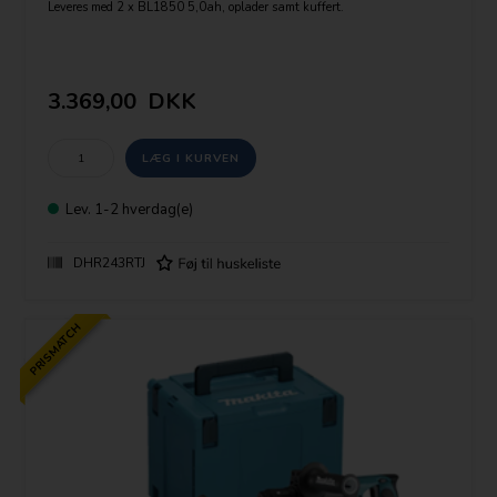
Leveres med 2 x BL1850 5,0ah, oplader samt kuffert.
SDS-plus værktøjsopsætning.
OBS udskiftelig borepatron
Leveres ud over SDS+ patron med selvspændende borepatron 194079-2
3.369,00
DKK
Mulighed for tilslutning af udsugning.
Slagstyrke 2,0 J.
Mulighed for tilslutning af udsugning.
Leveres ud over SDS+ patron med selvspændende borepatron 194079-2
Lev.
1-2 hverdag(e)
DHR243RTJ
PRISMATCH