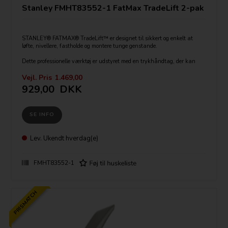
Stanley FMHT83552-1 FatMax TradeLift 2-pak
STANLEY® FATMAX® TradeLift™ er designet til sikkert og enkelt at
løfte, nivellere, fastholde og montere tunge genstande.
Dette professionelle værktøj er udstyret med en trykhåndtag, der kan
betjenes både manuelt og med foden. Dette giver brugeren mulighed for
at påføre tryk på håndtaget for nemmere løft af eksempelvis apparater,
Vejl. Pris
1.469,00
plademateriale eller møbler.
929,00
DKK
SE INFO
Lev.
Ukendt hverdag(e)
FMHT83552-1
PRISMATCH