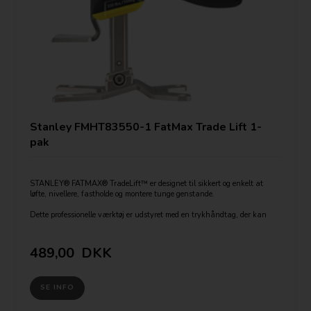
Stanley FMHT83550-1 FatMax Trade Lift 1-
pak
STANLEY® FATMAX® TradeLift™ er designet til sikkert og enkelt at
løfte, nivellere, fastholde og montere tunge genstande.
Dette professionelle værktøj er udstyret med en trykhåndtag, der kan
betjenes både manuelt og med foden. Dette giver brugeren mulighed for
at påføre tryk på håndtaget for nemmere løft af eksempelvis apparater,
plademateriale eller møbler.
489,00
DKK
SE INFO