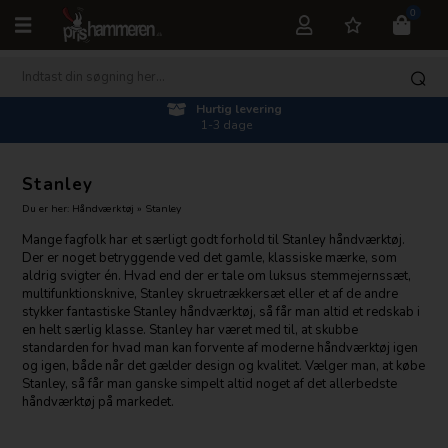
0
Hurtig levering
1-3 dage
Stanley
Du er her:
Håndværktøj
»
Stanley
Mange fagfolk har et særligt godt forhold til Stanley håndværktøj.
Der er noget betryggende ved det gamle, klassiske mærke, som
aldrig svigter én. Hvad end der er tale om luksus stemmejernssæt,
multifunktionsknive, Stanley skruetrækkersæt eller et af de andre
stykker fantastiske Stanley håndværktøj, så får man altid et redskab i
en helt særlig klasse. Stanley har været med til, at skubbe
standarden for hvad man kan forvente af moderne håndværktøj igen
og igen, både når det gælder design og kvalitet. Vælger man, at købe
Stanley, så får man ganske simpelt altid noget af det allerbedste
håndværktøj på markedet.