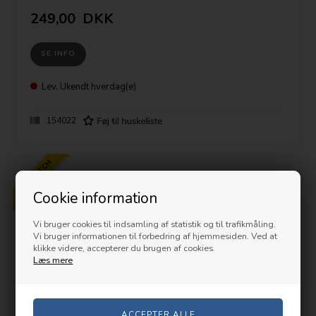
Den er ideel til skæring/slag i mursten, murværk flise og betonblok.
249,00
DKK
Vægt: 570 gram
SE INFO
Lev.
Ukendt hverdag(e)
154022
PRISMATCH
Cookie information
Nyhed
Vi bruger cookies til indsamling af statistik og til trafikmåling.
Vi bruger informationen til forbedring af hjemmesiden. Ved at
klikke videre, accepterer du brugen af cookies.
Læs mere