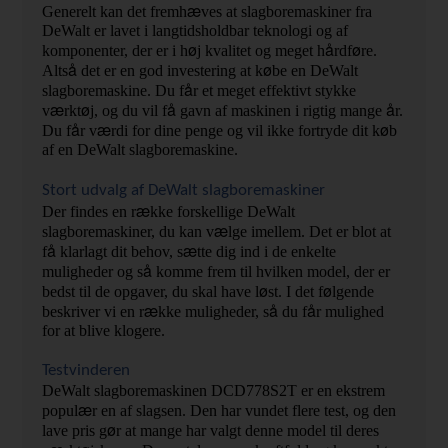
æ
Generelt kan det fremh
ves at slagboremaskiner fra 
DeWalt er lavet i langtidsholdbar teknologi og af 
ø
å
ø
komponenter, der er i h
j kvalitet og meget h
rdf
re. 
å 
ø
Alts
det er en god investering at k
be en DeWalt 
å
slagboremaskine. Du f
r et meget effektivt stykke 
æ
ø
å 
å
v
rkt
j, og du vil f
gavn af maskinen i rigtig mange 
r. 
å
æ
ø
Du f
r v
rdi for dine penge og vil ikke fortryde dit k
b 
af en DeWalt slagboremaskine.
Stort udvalg af DeWalt slagboremaskiner
æ
Der findes en r
kke forskellige DeWalt 
æ
slagboremaskiner, du kan v
lge imellem. Det er blot at 
å 
æ
f
klarlagt dit behov, s
tte dig ind i de enkelte 
å 
muligheder og s
komme frem til hvilken model, der er 
ø
ø
bedst til de opgaver, du skal have l
st. I det f
lgende 
æ
å 
å
beskriver vi en r
kke muligheder, s
du f
r mulighed 
for at blive klogere.
Testvinderen
DeWalt slagboremaskinen DCD778S2T er en ekstrem 
æ
popul
r en af slagsen. Den har vundet flere test, og den 
ø
lave pris g
r at mange har valgt denne model til deres 