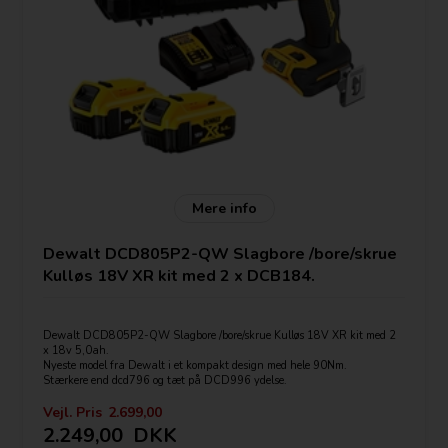
Mere info
Dewalt DCD805P2-QW Slagbore /bore/skrue
Kulløs 18V XR kit med 2 x DCB184.
Dewalt DCD805P2-QW Slagbore /bore/skrue Kulløs 18V XR kit med 2
x 18v 5,0ah.
Nyeste model fra Dewalt i et kompakt design med hele 90Nm.
Stærkere end dcd796 og tæt på DCD996 ydelse.
Vejl. Pris
2.699,00
SPECIFIKATIONER
2.249,00
DKK