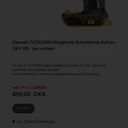
Dewalt DCD100N Slagbore /bore/skrue Kulløs
18V XR , løs enhed
Dewalt DCD100N Slagbore /bore/skrue Kulløs 18V XR , løs enhed
Løs enhed uden batterier og lader
Leveres som bulk i neutral emballage( uden retail forpakning) .
Vejl. Pris
1.599,00
- 18V XR Li-Ion slagboremaskine
899,00
DKK
- Kulløs motorteknologi sikrer perfekt effektivitet
- Ekstremt kompakt letvægtsdesign muliggør arbejde på trange områder
- To-gears helmetal-transmission øger køretiden og forlænger maskinens
SE INFO
levetid
- Bore- og slagborefunktion til mange opgavetyper
- 15-positiones justerbart moment optimerer præcision ved skrueopgaver
i en lang række materialer
Lev.
Ukendt hverdag(e)
- Intelligent kontakt til total kontrol af opgaven