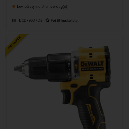
18V XR Li-Ion slagboremaskine
Lev.
på vej ind 3-5 hverdag(e)
Kulløs motorteknologi sikrer perfekt effektivitet
Ekstremt kompakt letvægtsdesign muliggør arbejde på trange områder
DCD796D / D2
PRISMATCH