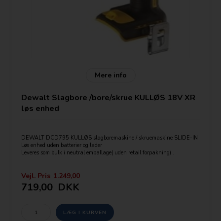
Mere info
Dewalt Slagbore /bore/skrue KULLØS 18V XR
løs enhed
DEWALT DCD795 KULLØS slagboremaskine / skruemaskine SLIDE-IN
Løs enhed uden batterier og lader
Leveres som bulk i neutral emballage( uden retail forpakning) .
Erstatter dcd785
Vejl. Pris
1.249,00
DEWALT DCD795 18V Li-ion.
719,00
DKK
•Kompakt letvægtsdesign.
•Med kulløs motor.
•50 % længere drifttid med kulløs motor.
•13 mm. nøglefri skralde-borepatron
•Metal gearhus.