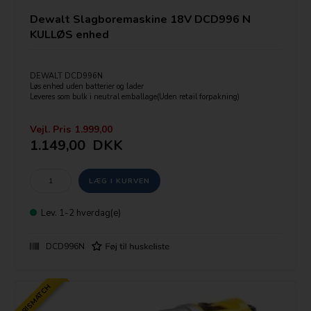
Dewalt Slagboremaskine 18V DCD996 N
KULLØS enhed
DEWALT DCD996N
Løs enhed uden batterier og lader
Leveres som bulk i neutral emballage(Uden retail forpakning)
DEWALTs mest kraftfulde 18V XR Li-Ion kulløs XRP slagboremaskine
Vejl. Pris
1.999,00
1.149,00
DKK
Automatisk højhastigheds-slagboremaskine med 38.250 slag/minut
øger borehastigheden ved opgaver i murværk
løs enhed uden batterier og lader, eller kuffert
Leveres som bulk i neutral emballage.
Lev.
1-2 hverdag(e)
Max moment: 95 Nm
Output: 820 Watt
hastigheder: 0-450/1300/2000 omdr/min
DCD996N
Slag per min.: 0-8600/25500/38250 bpm
3 Gear
Led lys
Vægt: 1,6 kg
PRISMATCH
Leveres inklusiv sidegreb