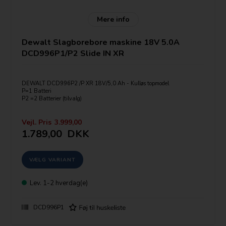
Mere info
Dewalt Slagborebore maskine 18V 5.0A
DCD996P1/P2 Slide IN XR
DEWALT DCD996P2 /P XR 18V/5,0 Ah - Kulløs topmodel
P=1 Batteri
P2 =2 Batterier (tilvalg)
DEWALTs mest kraftfulde 18V XR Li-Ion kulløs XRP slagboremaskine
Vejl. Pris
3.999,00
Max moment: 95 Nm
1.789,00
DKK
3 gear.
Leveres med:
1-2 Batterier Dewalt DCB184 5,0Ah LI-ION(Antal vælges vælges
under bestilling)
Lader 230v DCB115
Kufferrt(Kan tilvælges)
Lev.
1-2 hverdag(e)
Leveres inklusiv sidegreb
DCD996P1
Pris angivet er med 1 stk batteri. Tryk på køb for at se