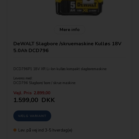
Mere info
DeWALT Slagbore /skruemaskine Kulløs 18V
5.0Ah DCD796
DCD796P1 18V XR Li-Ion kulløs kompakt slagboremaskine
Leveres med:
DCD796 Slagbore/ bore / skrue maskine
1-2 Batterier Dewalt DCB184 5,0Ah LI-ION(Antal vælges vælges
under bestilling)
Vejl. Pris
2.899,00
Lader 230v DCB115
1.599,00
DKK
kuffert (Kan tilvælges)
Batteri: 18V XR Li-Ion
Maks. moment (hårdt): 70 Nm
Maks. moment (blødt): 27 Nm
Afgiven effekt: 460 Watt
Lev.
på vej ind 3-5 hverdag(e)
Hastighed, ubel.: 0-550/2000 omdr./min.
Slag/min.: 0-9350/34000 slag/min.