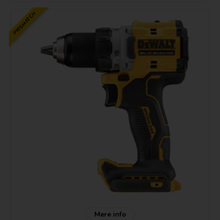
Længde: 190 mm
Højde: 203 mm
PRISMATCH
Bredde: 67 mm
- 18V XR Li-Ion slagboremaskine
- Kulløs motorteknologi sikrer perfekt effektivitet
- Ekstremt kompakt letvægtsdesign muliggør arbejde på trange områder
- To-gears helmetal-transmission øger køretiden og forlænger maskinens
levetid
- Bore- og slagborefunktion til mange opgavetyper
- 15-positiones justerbart moment optimerer præcision ved skrueopgaver
i en lang række materialer
Mere info