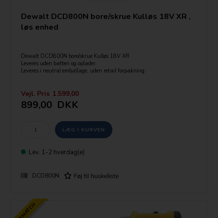
Dewalt DCD800N bore/skrue Kulløs 18V XR ,
løs enhed
Dewalt DCD800N bore/skrue Kulløs 18V XR
Leveres uden batteri og oplader.
Leveres i neutral emballage, uden retail forpakning.
Nyeste model fra Dewalt i et kompakt design med hele 90Nm.
Vejl. Pris
1.599,00
899,00
DKK
SPECIFIKATIONER
Batteri: 18V XR Li-Ion
Maks. moment (hårdt): 90Nm
Hastighed, ubel.: 2000 omdr./min.
Lev.
1-2 hverdag(e)
Borepatron kapacitet: 1.5-13 mm
Maks. borekapacitet [Træ]: 55 mm
Maks. borekapacitet [Metal]: 13 mm
DCD800N
Maks. borekapacitet [Murværk]: 13 mm
Længde: 177 mm
PRISMATCH