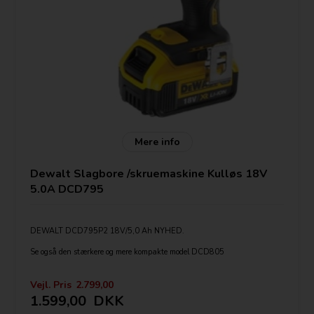
Mere info
Dewalt Slagbore /skruemaskine Kulløs 18V
5.0A DCD795
DEWALT DCD795P2 18V/5,0 Ah NYHED.
Se også den stærkere og mere kompakte model DCD805
Leveres med:
Vejl. Pris
2.799,00
DCD795 Slagbore/ bore / skrue maskine
1.599,00
DKK
1-2 Batterier Dewalt DCB184 5,0Ah LI-ION(Antal vælges vælges