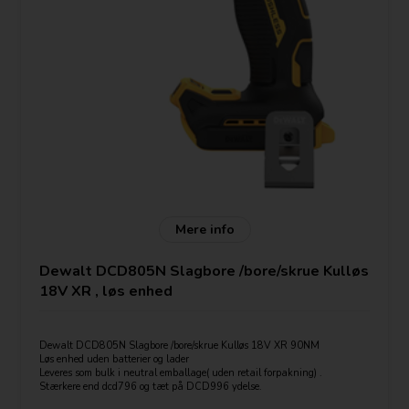
Mere info
Dewalt DCD805N Slagbore /bore/skrue Kulløs
18V XR , løs enhed
Dewalt DCD805N Slagbore /bore/skrue Kulløs 18V XR 90NM
Løs enhed uden batterier og lader
Leveres som bulk i neutral emballage( uden retail forpakning) .
Stærkere end dcd796 og tæt på DCD996 ydelse.