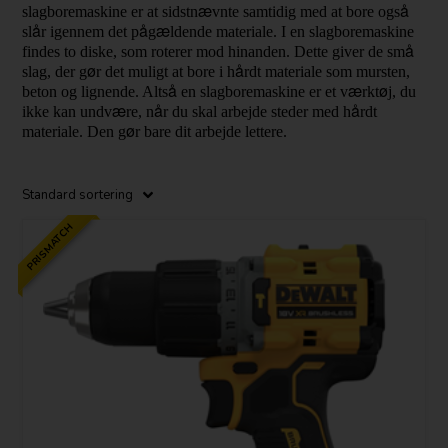
æ
å 
slagboremaskine er at sidstn
vnte samtidig med at bore ogs
å
å
æ
sl
r igennem det p
g
ldende materiale. I en slagboremaskine 
å 
findes to diske, som roterer mod hinanden. Dette giver de sm
ø
å
slag, der g
r det muligt at bore i h
rdt materiale som mursten, 
å 
æ
ø
beton og lignende. Alts
en slagboremaskine er et v
rkt
j, du 
æ
å
å
ikke kan undv
re, n
r du skal arbejde steder med h
rdt 
ø
materiale. Den g
r bare dit arbejde lettere.
PRISMATCH