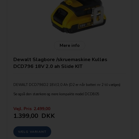
Mere info
Dewalt Slagbore /skruemaskine Kulløs
DCD796 18V 2.0 ah Slide KIT
DEWALT DCD796D2 18V/2,0 Ah (D2 er når batteri nr 2 til vælges)
Se også den stærkere og mere kompakte model DCD805
Leveres med:
1-2 Batterier Dewalt DCB183 2,0Ah LI-ION(Antal vælges vælges
Vejl. Pris
2.499,00
under bestilling)
1.399,00
DKK
Lader 230v DCB112
Taske eller kuffert (Kan tilvælges)
Pris angivet er med 1 stk batteri. Tryk på køb for at se
tilvalgsmulighederne.