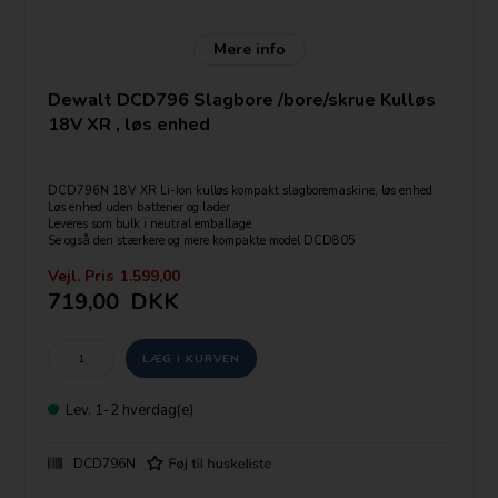
Mere info
Dewalt DCD796 Slagbore /bore/skrue Kulløs
18V XR , løs enhed
DCD796N 18V XR Li-Ion kulløs kompakt slagboremaskine, løs enhed
Løs enhed uden batterier og lader
Leveres som bulk i neutral emballage.
Se også den stærkere og mere kompakte model DCD805
Vejl. Pris
1.599,00
LED Lys
719,00
DKK
Batteri: 18V XR Li-Ion
Maks. moment (hårdt): 70 Nm
Maks. moment (blødt): 27 Nm
Afgiven effekt: 460 Watt
Hastighed, ubel.: 0-550/2000 omdr./min.
Slag/min.: 0-9350/34000 slag/min.
Lev.
1-2 hverdag(e)
Borepatron kapacitet: 1.5-13 mm
Maks. borekapacitet [Træ]: 40 mm
Maks. borekapacitet [Metal]: 13 mm
DCD796N
Maks. borekapacitet [Murværk]: 13 mm
Vægt: 1.3 kg