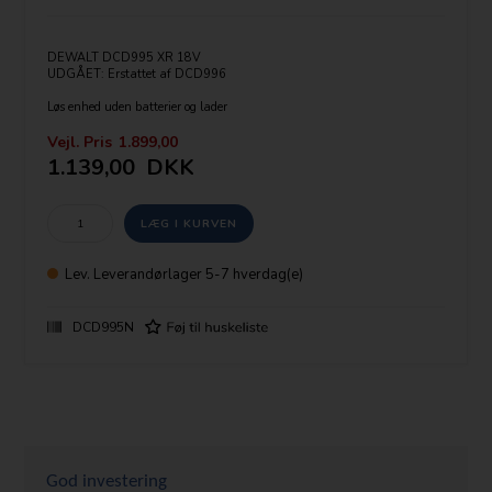
DEWALT DCD995 XR 18V
UDGÅET: Erstattet af DCD996
Løs enhed uden batterier og lader
Leveres som bulk i neutral emballage.
Vejl. Pris
1.899,00
Max moment: 80 Nm
1.139,00
DKK
Output: 650 Watt
hastigheder: 0-450/1300/2000 omdr/min
Slag per min.: 0-7650/22100/34000 bpm
3 Gear, Led lyd
Vægt inkl. akku: 2,16 kg
Leveres inklusiv sidegreb
Lev.
Leverandørlager 5-7 hverdag(e)
DCD995N
God investering