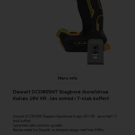
Mere info
Dewalt DCD805NT Slagbore /bore/skrue
Kulløs 18V XR , løs enhed i T-stak kuffert
Dewalt DCD805N Slagbore /bore/skrue Kulløs 18V XR , løs enhed i T-
stak kuffert
Løs enhed uden batterier og lader
Nyeste model fra Dewalt i et kompakt design med hele 90Nm.
Stærkere end dcd796 og tæt på DCD996 ydelse.