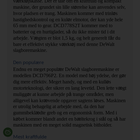
æ
ø
v
rkt
jskasse. Der er tale om en kraftfuld og kompakt 
ø
maskine, der grundet sin lille st
rrelse kan anvendes selv, 
ø
hvor pladsen er trang. Maskinen kommer med trinl
s 
ø
hastighedskontrol og en kul
r elmotor, der kan yde hele 
65 mm med to gear. DCD778S2T kommer med to 
å 
batterier og en hurtiglader, s
du ikke mister tid i dit 
æ
å
arbejde. V
gten er blot 1,5 kg, og helt generelt f
r du 
æ
ø
bare et effektivt stykke v
rkt
j med denne DeWalt 
slagboremaskine.
Den populære
æ
Endnu en meget popul
r DeWalt slagboremaskine er 
ø
ø
modellen DCD796P2. En model med h
j ydelse, der g
r 
ø
dig mere effektiv. Meget handy, og med en kull
s 
æ
motorteknologi, der sikrer en lang levetid. Den lette v
gt 
ø
å 
å
muligg
r at kunne arbejde p
trange omr
der, men 
æ
ø
alligevel kan kr
vende opgaver sagtens l
ses. Maskinen 
er utrolig behagelig at arbejde med, da den har 
æ
gummibekl
dte greb og en ergonomisk form. Med i 
ø
æ
å
å 
k
bet kommer blandt andet en b
ltekrog i st
l og s
har 
maskinen med en meget solid magnetisk bitholder.
Mest kraftfulde