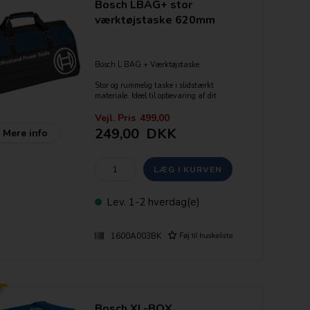
Bosch LBAG+ stor
værktøjstaske 620mm
Bosch L BAG + Værktøjstaske
Stor og rummelig taske i slidstærkt
materiale. Ideel til opbevaring af dit
værktøj og flere rum til tilbehør som bor
og bit.
Vejl. Pris
499,00
249,00
DKK
Mere info
Kan rumme op til 10 x Bosch 10,8V
enheder / 6 x Bosch 18V enheder / 4 x
Bosch 36V enheder
Mål: 620mm x 460mm x 360mm
(L,B,H)
Lev.
1-2 hverdag(e)
1600A003BK
Bosch XL-BOX