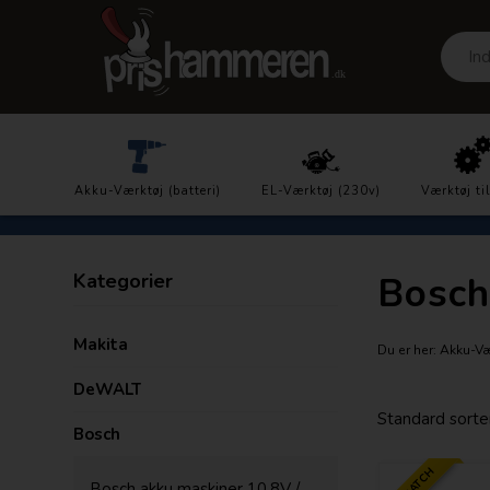
Prisgaranti
Akku-Værktøj (batteri)
DK´s laveste priser
EL-Værktøj (230v)
Værktøj ti
Kategorier
Bosch
Makita
Du er her:
Akku-Vær
DeWALT
Bosch
Bosch akku maskiner 10,8V /