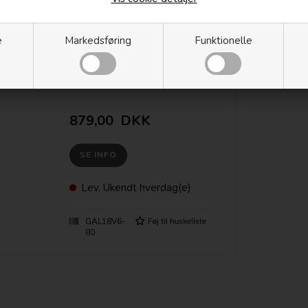
18V batterier GAL18V6-
80
e
Markedsføring
Funktionelle
Bosch 6-ports lader til 18V batterier
GAL18V6-80
8ah opladestrøm.
Effektiv opladning, 2 ladecyklusser kan
startes samtidig.
Knap til indstilling af prioriteret batteri.
879,00
DKK
SE INFO
Lev.
Ukendt hverdag(e)
GAL18V6-
80