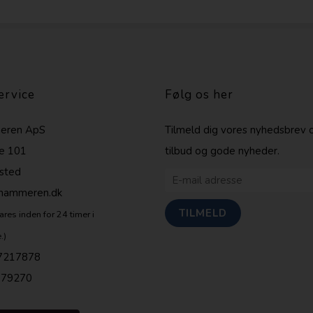
ervice
Følg os her
eren ApS
Tilmeld dig vores nyhedsbrev 
e 101
tilbud og gode nyheder.
sted
shammeren.dk
ares inden for 24 timer i
.)
7217878
679270