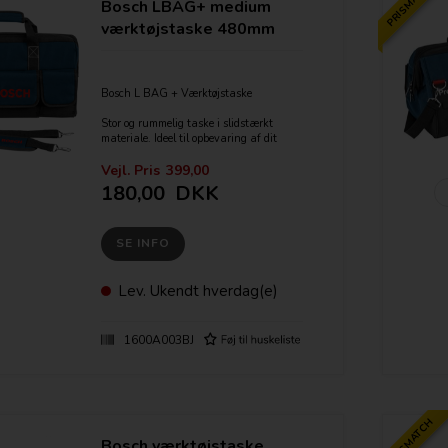
PRISMATCH
Bosch LBAG+ medium
værktøjstaske 480mm
Bosch L BAG + Værktøjstaske
Stor og rummelig taske i slidstærkt
materiale. Ideel til opbevaring af dit
værktøj og flere rum til tilbehør som bor
og bit.
Vejl. Pris
399,00
180,00
DKK
Kan rumme 40L
Mål: 480mm x 300mm x 280mm
SE INFO
(L,B,H)
Lev.
Ukendt hverdag(e)
1600A003BJ
PRISMATCH
Bosch værktøjstaske