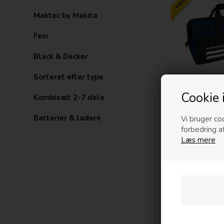
Maktec by Makita
Fein
Black & Decker
Sorteret efter type
Cookie 
Kombisæt 2-7 dele
Batterier & ladere
Vi bruger coo
forbedring a
Læs mere
PRISMATCH