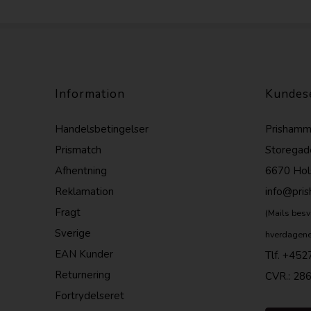
Information
Kundes
Handelsbetingelser
Prishamm
Prismatch
Storegad
Afhentning
6670 Hol
Reklamation
info@pri
Fragt
(Mails besv
Sverige
hverdagene
EAN Kunder
Tlf.
+452
Returnering
CVR.: 28
Fortrydelseret