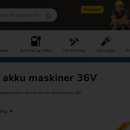
Prismatch
Hurtig levering
Kundeservice 2721
lbehør
Batterier og ladere
1-3 dage
Håndværktøj
LED Lygter
Kn
man-fre 10.00-15.30
 akku maskiner 36V
ktøj (batteri)
»
Bosch
»
Bosch akku maskiner 36V