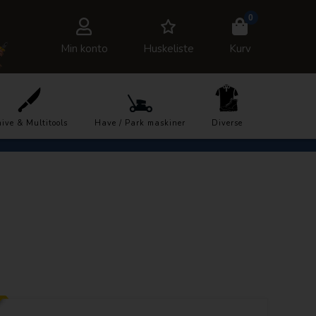
0
Min konto
Huskeliste
Kurv
7878
Trustpilot
ive & Multitools
Have / Park maskiner
Diverse