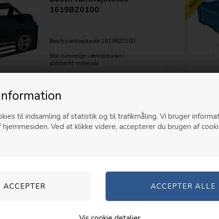
1619BZ0100
Bosch værktøjstaske 1619BZ0100
Stor rummelige værktøjstaske i
slidstærkt materiale.
Mål: 50x26x30cm
Vejl. Pris
329,00
149,00
DKK
information
SE INFO
kies til indsamling af statistik og til trafikmåling. Vi bruger informat
f hjemmesiden. Ved at klikke videre, accepterer du brugen af cooki
Lev.
Ukendt hverdag(e)
1619BZ0100
Bosch 6-ports lader til
Vis cookie detaljer