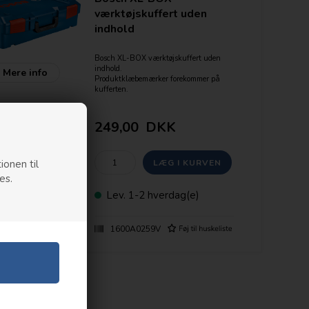
værktøjskuffert uden
indhold
Bosch XL-BOX værktøjskuffert uden
indhold.
Mere info
Produktklæbemærker forekommer på
kufferten.
Kufferterne kan have overfladiske ridser
/ skrammer, heraf den lave pris.
249,00
DKK
Stor og rummelig kuffert der kan
indeholde 4-6 12V / 18V maskiner.
Kommer med tilfældig indsats der kan
tages ud efter behov.
ionen til
es.
Måler: 607 x 395 x 179 mm
Lev.
1-2 hverdag(e)
1600A0259V