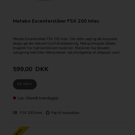
Metabo Excentersliber FSX 200 Intec
Metabo Excentersliber FSX 200 Intec. Den lette vægt og det kompakte
design gør den bekvem til enhåndsbetjening. Med gummigreb således
brugeren har fuld kontrol over maskinen. Maskinen har desuden
udsugning med Intec-filtersystemet, velcrofastgørelse af slibepapir samt
støvbeskyttede kulgelejer.
Tekniske data:
599,00
DKK
Bagskives diameter: 125 mm.
Hastighed ubelastet: 11.000 o/min.
Effekt: 240 Watt
SE INFO
Svingkreds: 2,7 mm.
Vægt: 1,3 kg.
Lev.
Ukendt hverdag(e)
FSX 200 Intec