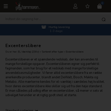
0
Kundeservice 27217878
man-fre 10.00-15.30
Excenterslibere
Du er her:
EL-Værktøj (230v)
»
Sorteret efter type
»
Excenterslibere
Excentersliberen er et spændende redskab, der kan anvendes til
mange forskellige opgaver. Excentersliberen egner sig perfekt til
fagmanden, som har brug for et redskab med mange forskellige
anvendelsesmuligheder. Vi fører altid excenterslibere fra en række
anerkendte producenter, blandt andet DeWalt, Bosch, Makita og
Metabo. Alle mærkerne kendes for el-værktøj i særdeles høj kvalitet,
hvor deres excenterslibere ikke skiller sig ud fra den høje standard.
Er man således på udkig efter en excentersliber, så mener vi selv at
udvalget herunder er et rigtig godt sted, at starte.