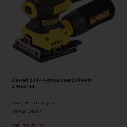
Dewalt 230V Rystepudser 230Watt
DWE6411
Dewalt DWE6411 rystepudser.
230 Watt, 140x115.
230 W motor med 14.000 rystelser pr. minut.
Velcro-skiver sikrer hurtigt skifte af papir.
Vejl. Pris
899,00