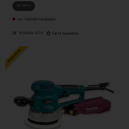
SE INFO
Lev.
Ukendt hverdag(e)
BO6030J-STOF
PRISMATCH