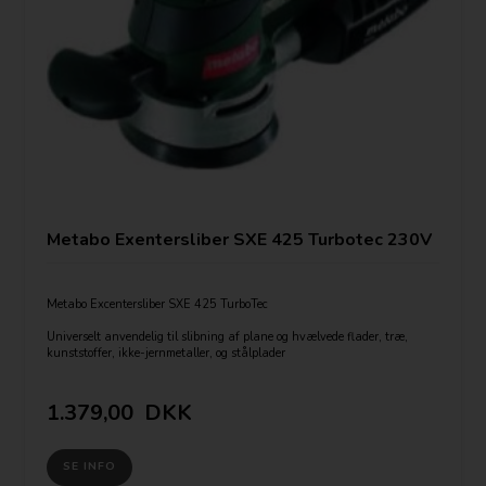
Metabo Exentersliber SXE 425 Turbotec 230V
Metabo Excentersliber SXE 425 TurboTec
Universelt anvendelig til slibning af plane og hvælvede flader, træ,
kunststoffer, ikke-jernmetaller, og stålplader
320 watt
Ø 125 mm skivediameter
Trinløs Hastighed
1.379,00
DKK
Svingbevægelse ø 5mm
SE INFO