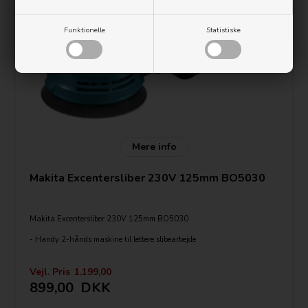
Funktionelle
Statistiske
Mere info
Makita Excentersliber 230V 125mm BO5030
Makita Excentersliber 230V 125mm BO5030
- Handy 2-hånds maskine til lettere slibearbejde
- Støvudsugning gennem pudsesålen.
Vejl. Pris
1.199,00
- Papirfastgørelse med velco
899,00
DKK