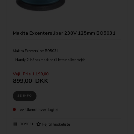
Makita Excentersliber 230V 125mm BO5031
Makita Exentersliber BO5031
- Handy 2-hånds maskine til lettere slibearbejde
- Støvudsugning gennem pudsesålen.
Vejl. Pris
1.199,00
- Papirfastgørelse med velco
899,00
DKK
SE INFO
Lev.
Ukendt hverdag(e)
BO5031