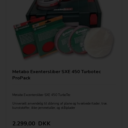
Metabo Exentersliber SXE 450 Turbotec
ProPack
Metabo Excentersliber SXE 450 TurboTec
Universelt anvendelig til slibning af plane og hvælvede flader, træ,
kunststoffer, ikke-jernmetaller, og stålplader
350 watt
Ø 150 mm skivediameter
Trinløs Hastighed
2.299,00
DKK
Svingbevægelse 2 indstillinger