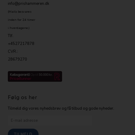
info@prishammeren.dk
(Mails besvares
inden for 24 timer
i hverdagene.)
Tlf.
+4527217878
CVR.:
28679270
Følg os her
Tilmeld dig vores nyhedsbrev og få tilbud og gode nyheder.