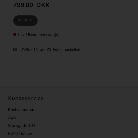
Klammer til fastholdelse af almindeligt slibepapir.
799,00
DKK
100% forseglet kuglelejekonstruktion giver øget produktlevetid.
Støvpose med stor kapacitet med indbygget støvsugeradapter for
tilkobling til Airlock eller standard 35mm-adapter.
SE INFO
Dobbelt modvægtssystem og lavt vibrationniveau reducerer træthed hos
brugeren.
Lev.
Ukendt hverdag(e)
DWE6411-qv
Kundeservice
Prishammeren
ApS
Storegade 101
6670 Holsted