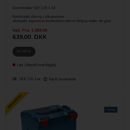
Excentersliber GEX 125-1 AE
Komfortabel slibning i alle positioner
•Kompakt, ergonomisk konstruktion med tre Softgrip-flader, der giver
mulighed for variable holdepositioner og sikrer en fremragende
arbejdskomfort
Vejl. Pris
1.069,00
•Bosch-mikrofiltersystem: Perfekt og effektiv støvudsugning
639,00
DKK
•Forvalg af omdrejningstal til materialerigtigt arbejde
•Slibetallerkenbremse forhindrer ødelæggelse af emnet (f.eks. ridser)
•Excenterbevægelsen plus rotation sikrer den fineste slibning og stor
SE INFO
slibeeffekt
•Velcrolukning for hurtigt og bekvemt skift af sliberondel
Leveres i Bosch papkasse uden kuffert.
Lev.
Ukendt hverdag(e)
GEX 125-1ae
PRISMATCH
Nyhed