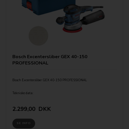
Bosch Excentersliber GEX 40-150
PROFESSIONAL
Bosch Excentersliber GEX 40-150 PROFESSIONAL
Tekniske data:
Slibetallerken-Ø:150 mm
Omdrejningstal, ubelastet: 5.500 – 12.000 omdr./min.
Svingningstal: 11.000 – 24.000 omdr./min.
2.299,00
DKK
Excentricitet: 2,00 mm
Nominel effekt: 400 W
Vægt: 2,4 kg
SE INFO
Svingkreds-Ø: 4 mm