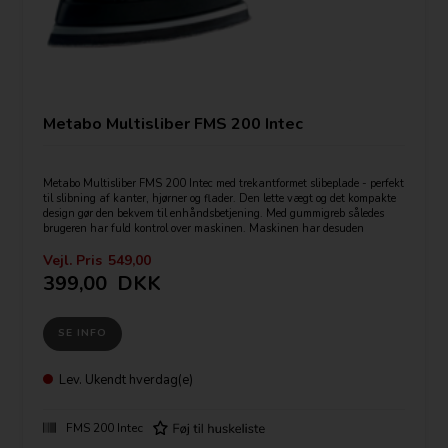
Metabo Multisliber FMS 200 Intec
Metabo Multisliber FMS 200 Intec med trekantformet slibeplade - perfekt
til slibning af kanter, hjørner og flader. Den lette vægt og det kompakte
design gør den bekvem til enhåndsbetjening. Med gummigreb således
brugeren har fuld kontrol over maskinen. Maskinen har desuden
udsugning med Intec-filtersystemet, velcrofastgørelse af slibepapir samt
støvbeskyttede kulgelejer.
Vejl. Pris
549,00
399,00
DKK
Tekniske data:
Slibeplade: 100 x 147 mm
Svingtal ved friløb: 26.000 /min
SE INFO
Nominel optagen effekt: 200 W
Afgiven effekt: 80 W
Svingtal ved nominel belastning: 22.000 /min
Svingbevægelsesdiameter: 1,4 mm
Lev.
Ukendt hverdag(e)
Vægt: 1,25 kg
FMS 200 Intec