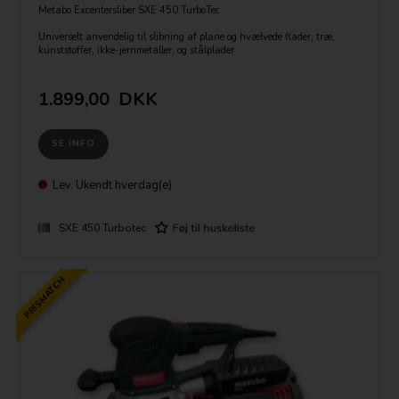
Metabo Excentersliber SXE 450 TurboTec
Universelt anvendelig til slibning af plane og hvælvede flader, træ,
kunststoffer, ikke-jernmetaller, og stålplader
350 watt
Ø 150 mm skivediameter
Trinløs Hastighed
1.899,00
DKK
Svingbevægelse 2 indstillinger
Ø 2,8 / 6,2 mm
SE INFO
Leveres i papkasse.
Lev.
Ukendt hverdag(e)
SXE 450 Turbotec
PRISMATCH