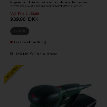
brugeren har fuld kontrol over maskinen. Maskinen har desuden,
velcrofastgørelse af slibepapir samt støvbeskyttede kulgelejer.
Med Vario (V)-elektronikken kan du tilpasse omdrejningstallet i forhold
til materialet, du arbjeder på.
Vejl. Pris
1.499,00
939,00
DKK
Tekniske data:
Bagskives diameter: 150 mm.
Effekt: 310Watt
SE INFO
Vægt: 1,6 kg.
Lev.
Ukendt hverdag(e)
SXE3150
PRISMATCH