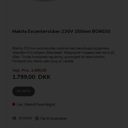
Makita Excentersliber 230V 150mm BO6030
Makita 150 mm excentersliber maskine med støvudsugning gennem
slibesålen til kraftigere slibearbejde. Slibepapiret fastgøres med velcro på
sålen. Trinløs hastigheds regulering, gummigreb for bedre komfort.
Frontgreb kan roteres uden brug af værktøj
Vejl. Pris
2.499,00
1.799,00
DKK
SE INFO
Lev.
Ukendt hverdag(e)
BO6030