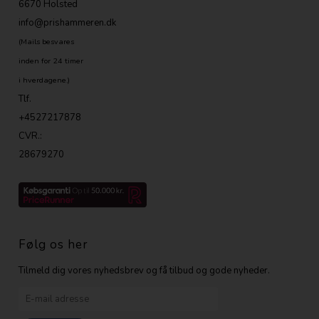
6670 Holsted
info@prishammeren.dk
(Mails besvares
inden for 24 timer
i hverdagene.)
Tlf.
+4527217878
CVR.:
28679270
Følg os her
Tilmeld dig vores nyhedsbrev og få tilbud og gode nyheder.