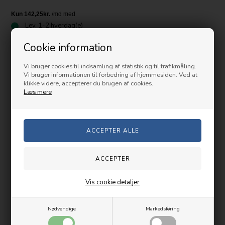
Lev.
1-2 hverdag(e)
Cookie information
Bukse livvidde (tomme/cm)
Vi bruger cookies til indsamling af statistik og til trafikmåling.
Vi bruger informationen til forbedring af hjemmesiden. Ved at
Bukselængde( S(kort), R( Normal), T( lang)
klikke videre, accepterer du brugen af cookies.
Læs mere
-
+
Beskrivelse
Restparti - Begrænset udvalg tilbage til denne pris
Vis cookie detaljer
Snickers 3212 er fantastiske arbejdsbukser som er fremstillet i
Nødvendige
Markedsføring
DuraTwill™ stof.