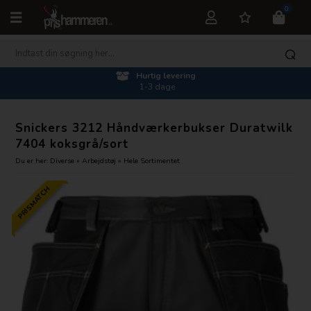
0
Hurtig levering
1-3 dage
Snickers 3212 Håndværkerbukser Duratwilk
7404 koksgrå/sort
Du er her:
Diverse
»
Arbejdstøj
»
Hele Sortimentet
PRISMATCH