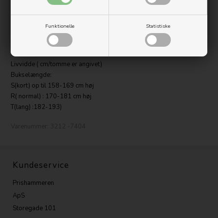
Udstyret med et avanceret snit såsom Twisted Leg™-design,
Cordura forstærkninger for ekstra holdbarhed og Velcro
værktøjsholder.
Funktionelle
Statistiske
Plus en hel del lommer, bl.a. hylsterlommer og vinklet telefonrum
Str: Guide:
Livvidde ( cm/tomme er angivet)
Bukselængde:
S(kort) op til 158-169 cm høj
R( normal) : 170-181 cm høj
T(lang) :182-193)
Varenummer:
3212 -7404
Kundeservice
Prishammeren
ApS
Storegade 101