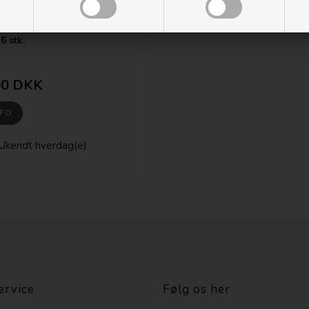
Mounts batteriholder til
6 stk.
00 DKK
NFO
Ukendt hverdag(e)
ervice
Følg os her