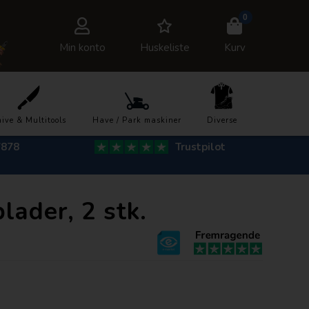
0
Min konto
Huskeliste
Kurv
ive & Multitools
Have / Park maskiner
Diverse
7878
Trustpilot
ader, 2 stk.