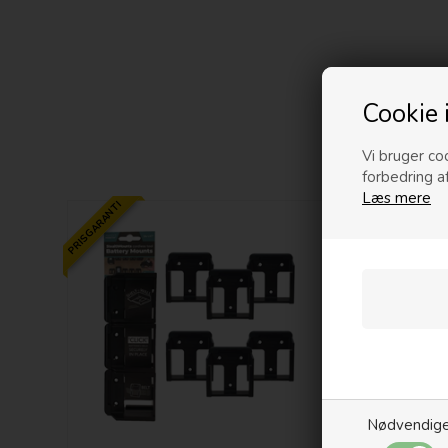
Cookie 
Vi bruger coo
forbedring a
Læs mere
PRISGARANTI
PRISGARANTI
Nødvendig