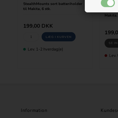
StealthMounts sort batteriholder
til Makita, 6 stk.
Stealth
Makita, 
199,00 DKK
199,
SE I
Lev. 1-2 hverdag(e)
Lev. 
Information
Kundes