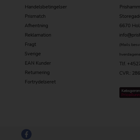
Handelsbetingelser
Prishamm
Prismatch
Storegad
Afhentning
6670 Hol
Reklamation
info@pri
Fragt
(Mails besv
Sverige
hverdagene
EAN Kunder
Tlf.
+452
Returnering
CVR.: 28
Fortrydelseret