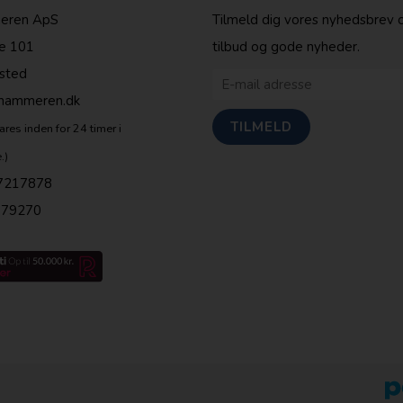
eren ApS
Tilmeld dig vores nyhedsbrev 
e 101
tilbud og gode nyheder.
sted
shammeren.dk
ares inden for 24 timer i
.)
7217878
679270