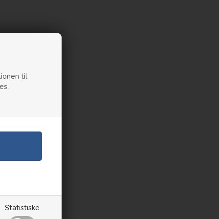
ionen til
es.
Statistiske