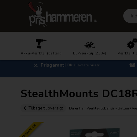
Akku-Værktøj (batteri)
EL-Værktøj (230v)
Værktøj ti
Prisgaranti
DK´s laveste priser
StealthMounts DC18RC
Tilbage til oversigt
Du er her:
Værktøj tilbehør
»
Batteri / V
PRISMATCH