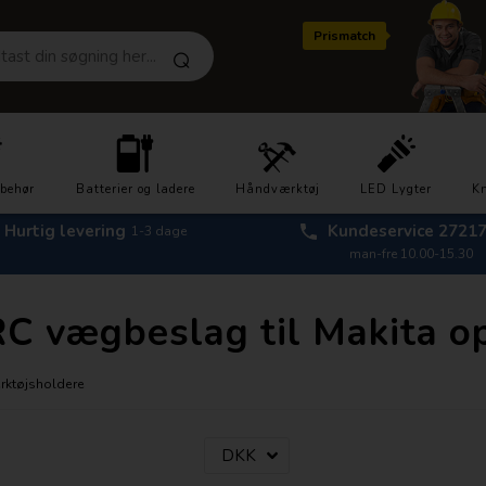
Prismatch
lbehør
Batterier og ladere
Håndværktøj
LED Lygter
Kn
Hurtig levering
Kundeservice 2721
1-3 dage
man-fre 10.00-15.30
 vægbeslag til Makita opl
ærktøjsholdere