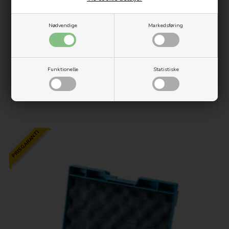
Metabo 18V Li-Ion Batteri 5.2 Ah Extreme (slideIn)
Nødvendige
Markedsføring
899,00
449,00 DKK
Funktionelle
Statistiske
Lev. 1-2 hverdag(e)
PRISGARANTI