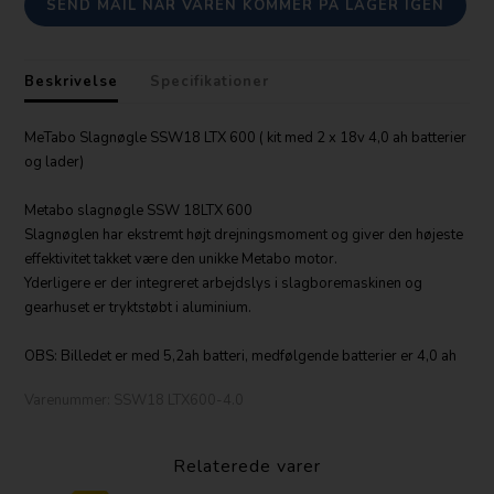
SEND MAIL NÅR VAREN KOMMER PÅ LAGER IGEN
Beskrivelse
Specifikationer
MeTabo Slagnøgle SSW18 LTX 600 ( kit med 2 x 18v 4,0 ah batterier
og lader)
Metabo slagnøgle SSW 18LTX 600
Slagnøglen har ekstremt højt drejningsmoment og giver den højeste
effektivitet takket være den unikke Metabo motor.
Yderligere er der integreret arbejdslys i slagboremaskinen og
gearhuset er tryktstøbt i aluminium.
OBS: Billedet er med 5,2ah batteri, medfølgende batterier er 4,0 ah
Varenummer:
SSW18 LTX600-4.0
Relaterede varer