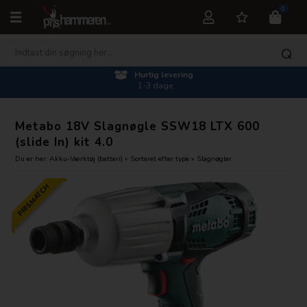
0
Hurtig levering
1-3 dage
Metabo 18V Slagnøgle SSW18 LTX 600
(slide In) kit 4.0
Du er her:
Akku-Værktøj (batteri)
»
Sorteret efter type
»
Slagnøgler
PRISMATCH