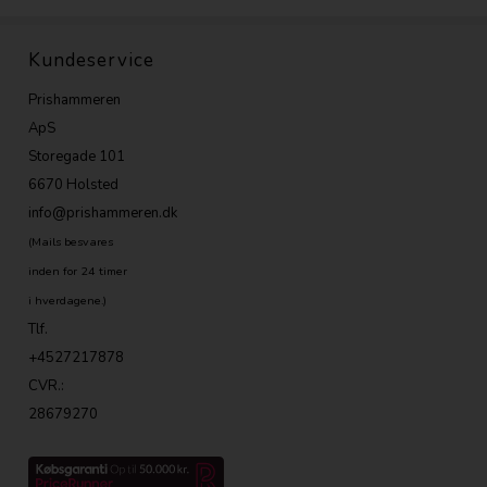
Kundeservice
Prishammeren
ApS
Storegade 101
6670 Holsted
info@prishammeren.dk
(Mails besvares
inden for 24 timer
i hverdagene.)
Tlf.
+4527217878
CVR.:
28679270