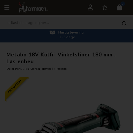
0
Hurtig levering
1-3 dage
Metabo 18V Kulfri Vinkelsliber 180 mm ,
Løs enhed
Du er her:
Akku-Værktøj (batteri)
»
Metabo
PRISMATCH