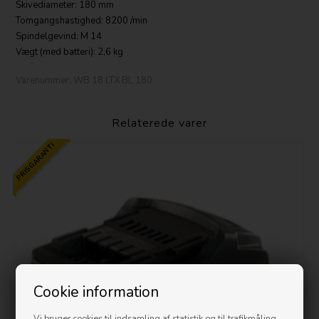
Skivediameter: 180 mm
Tomgangshastighed: 8200 /min
Spindelgevind: M 14
Vægt (med batteri): 2,6 kg
Varenummer:
WB 18 LTX BL 180
Relaterede varer
PRISGARANTI
Cookie information
Vi bruger cookies til indsamling af statistik og til trafikmåling.