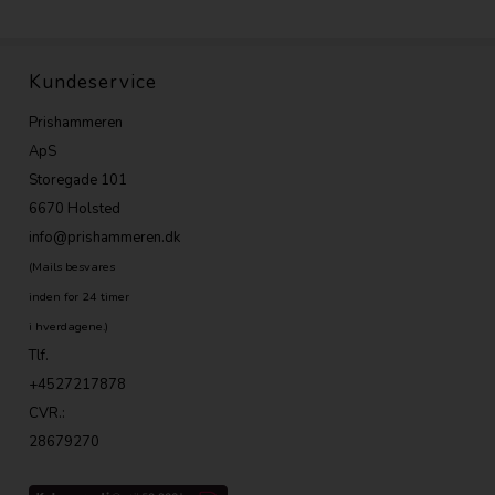
Kundeservice
Prishammeren
ApS
Storegade 101
6670 Holsted
info@prishammeren.dk
(Mails besvares
inden for 24 timer
i hverdagene.)
Tlf.
+4527217878
CVR.:
28679270