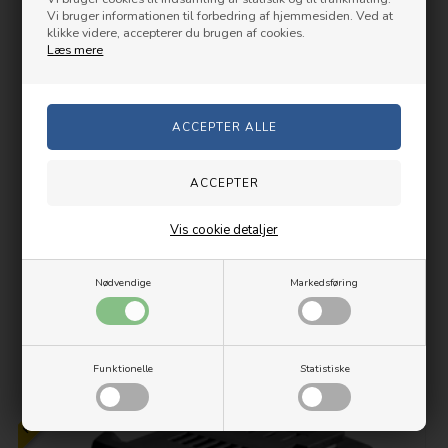
Vi bruger informationen til forbedring af hjemmesiden. Ved at
klikke videre, accepterer du brugen af cookies.
Læs mere
Metabo 18V Li-Ion Batteri 4.0 Ah Extreme (slideIn)
799,00
599,00 DKK
Vis cookie detaljer
SE INFO
Nødvendige
Markedsføring
Lev. Ukendt hverdag(e)
Funktionelle
Statistiske
PRISGARANTI