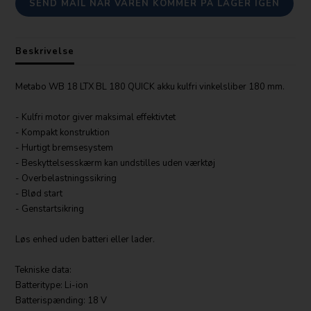
SEND MAIL NÅR VAREN KOMMER PÅ LAGER IGEN
Beskrivelse
Metabo WB 18 LTX BL 180 QUICK akku kulfri vinkelsliber 180 mm.
- Kulfri motor giver maksimal effektivtet
- Kompakt konstruktion
- Hurtigt bremsesystem
- Beskyttelsesskærm kan undstilles uden værktøj
- Overbelastningssikring
- Blød start
- Genstartsikring
Løs enhed uden batteri eller lader.
Tekniske data:
Batteritype: Li-ion
Batterispænding: 18 V