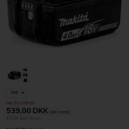
Vejl. Pris 599,00
539,00
DKK
(inkl. moms)
431,20 ekskl. moms