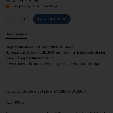
Lev.
på bvej ind 3-5 hverdag(e)
-
+
Beskrivelse
Originalt Makita 4.0Ah Li-ion batteri BL1840B
Ny udgave af det kendte BL1840 , nu med smart batteri indikator for
hurtig måling af batteriets status
Leveres som bulk i neutral emballage . (Uden retail forpakning.)
Kan lades i eksisterende ladere ( DC18RA & DC18RC)
Vægt: 604 g