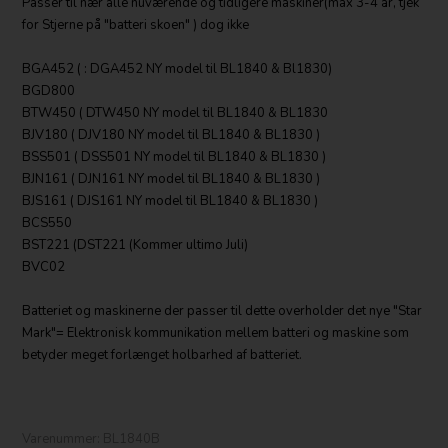
Passer til nær alle nuværende og tidligere maskiner(max 3-4 år, tjek
for Stjerne på "batteri skoen" ) dog ikke
BGA452 ( : DGA452 NY model til BL1840 & Bl1830)
BGD800
BTW450 ( DTW450 NY model til BL1840 & BL1830
BJV180 ( DJV180 NY model til BL1840 & BL1830 )
BSS501 ( DSS501 NY model til BL1840 & BL1830 )
BJN161 ( DJN161 NY model til BL1840 & BL1830 )
BJS161 ( DJS161 NY model til BL1840 & BL1830 )
BCS550
BST221 (DST221 (Kommer ultimo Juli)
BVC02
Batteriet og maskinerne der passer til dette overholder det nye "Star
Mark"= Elektronisk kommunikation mellem batteri og maskine som
betyder meget forlænget holbarhed af batteriet.
Varenummer:
BL1840B