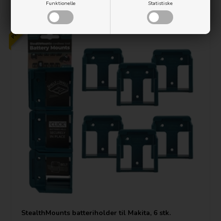
Funktionelle
Statistiske
PRISGARANTI
StealthMounts batteriholder til Makita, 6 stk.