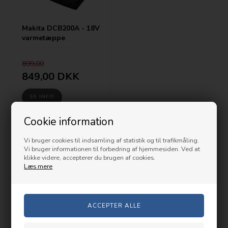
Makita DCB200A - 18V
varmetæppe
899,00
849,00
DKK
SE INFO
Cookie information
Velkommen til Prishammeren.dk!
Vi bruger cookies til indsamling af statistik og til trafikmåling.
Vi bruger informationen til forbedring af hjemmesiden. Ved at
Er du på udkig efter Makita, DeWalt eller andre højkvalitets maskiner
klikke videre, accepterer du brugen af cookies.
og produkter? Så er Prishammeren.dk det helt rette sted for dig! Vi
Læs mere
tilbyder nemlig et stort, og ikke mindst spændende, udvalg af
produkter fra de mest kendte brands på markedet – og så tilbyder vi
ALTID prisgaranti. Vi har Danmarks laveste priser på de bedste varer
på markedet. Vores erfaring på området rækker helt tilbage til 2003,
og gennem årene har vi især specialiseret os i at sælge mærkevare