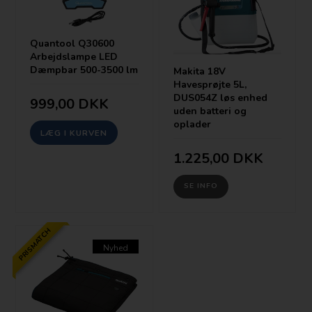
Quantool Q30600
Arbejdslampe LED
Dæmpbar 500-3500 lm
Makita 18V
Havesprøjte 5L,
DUS054Z løs enhed
999,00
DKK
uden batteri og
oplader
1.225,00
DKK
SE INFO
PRISMATCH
Nyhed