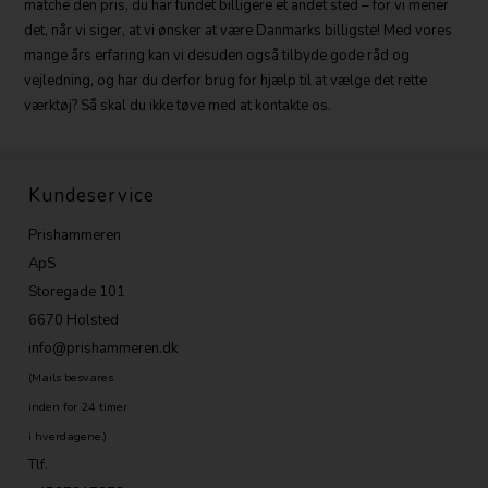
matche den pris, du har fundet billigere et andet sted – for vi mener
det, når vi siger, at vi ønsker at være Danmarks billigste! Med vores
mange års erfaring kan vi desuden også tilbyde gode råd og
vejledning, og har du derfor brug for hjælp til at vælge det rette
værktøj? Så skal du ikke tøve med at kontakte os.
Kundeservice
Prishammeren
ApS
Storegade 101
6670 Holsted
info@prishammeren.dk
(Mails besvares
inden for 24 timer
i hverdagene.)
Tlf.