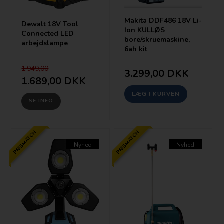
Makita DDF486 18V Li-
Dewalt 18V Tool
Ion KULLØS
Connected LED
bore/skruemaskine,
arbejdslampe
6ah kit
1.949,00
3.299,00
DKK
1.689,00
DKK
SE INFO
PRISMATCH
PRISMATCH
Nyhed
Nyhed