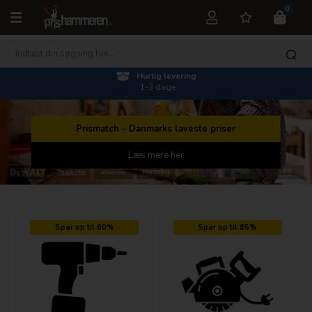
0
Hurtig levering
1-3 dage
Prismatch - Danmarks laveste priser
Læs mere her
Spar op til 60%
Spar op til 85%