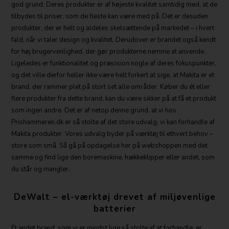
god grund. Deres produkter er af højeste kvalitet samtidig med, at de
tilbydes til priser, som de fleste kan være med på. Det er desuden
produkter, der er helt og aldeles skelsættende på markedet – i hvert
fald, når vi taler design og kvalitet. Derudover er brandet også kendt
for høj brugervenlighed, der gør produkterne nemme at anvende.
Ligeledes er funktionalitet og præcision nogle af deres fokuspunkter,
og det ville derfor heller ikke være helt forkert at sige, at Makita er et
brand, der rammer plet på stort set alle områder. Køber du ét eller
flere produkter fra dette brand, kan du være sikker på at få et produkt
som ingen andre. Det er af netop denne grund, at vi hos
Prishammeren.dk er så stolte af det store udvalg, vi kan forhandle af
Makita produkter. Vores udvalg byder på værktøj til ethvert behov –
store som små. Så gå på opdagelse her på webshoppen med det
samme og find lige den boremaskine, hækkeklipper eller andet, som
du står og mangler.
DeWalt – el-værktøj drevet af miljøvenlige
batterier
Et andet brand, som vi er mindst lige så stolte af at forhandle, er