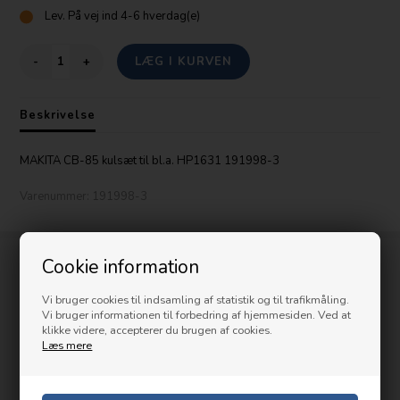
Lev.
På vej ind 4-6 hverdag(e)
-
+
Beskrivelse
MAKITA CB-85 kulsæt til bl.a. HP1631 191998-3
Varenummer:
191998-3
Cookie information
Kundeservice
Prishammeren
Vi bruger cookies til indsamling af statistik og til trafikmåling.
Vi bruger informationen til forbedring af hjemmesiden. Ved at
ApS
klikke videre, accepterer du brugen af cookies.
Læs mere
Storegade 101
6670 Holsted
info@prishammeren.dk