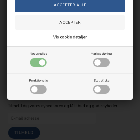
(Mails besvares
inden for 24 timer
i hverdagene.)
Tlf.
Vis cookie detaljer
+4527217878
CVR.:
Nødvendige
Markedsføring
28679270
Funktionelle
Statistiske
Følg os her
Tilmeld dig vores nyhedsbrev og få tilbud og gode nyheder.