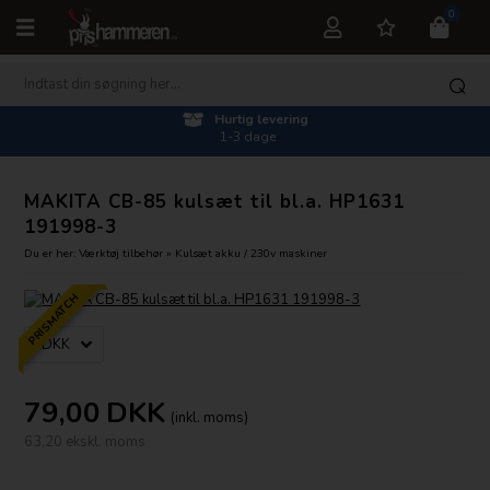
0
Hurtig levering
1-3 dage
MAKITA CB-85 kulsæt til bl.a. HP1631
191998-3
Du er her:
Værktøj tilbehør
»
Kulsæt akku / 230v maskiner
PRISMATCH
79,00
DKK
(inkl. moms)
63,20 ekskl. moms