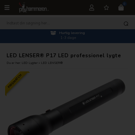
0
Hurtig levering
1-3 dage
LED LENSER® P17 LED professionel lygte
Du er her:
LED Lygter
»
LED LENSER®
PRISMATCH