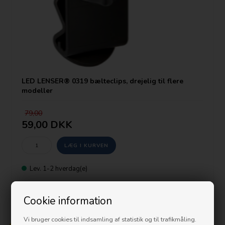
LED LENSER® 0319 bælteclips, drejelig til flere
modeller
79,00
59,00 DKK
Lev. 1-2 hverdag(e)
Cookie information
PRISGARANTI
Vi bruger cookies til indsamling af statistik og til trafikmåling.