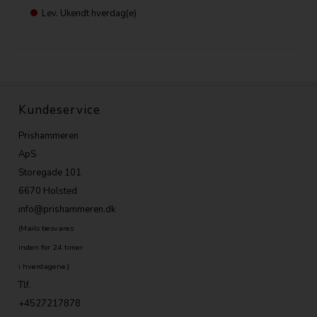
Lev. Ukendt hverdag(e)
Kundeservice
Prishammeren
ApS
Storegade 101
6670 Holsted
info@prishammeren.dk
(Mails besvares
inden for 24 timer
i hverdagene.)
Tlf.
+4527217878