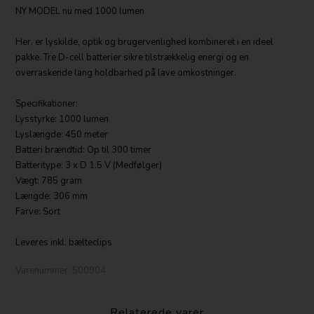
NY MODEL nu med 1000 lumen
Her, er lyskilde, optik og brugervenlighed kombineret i en ideel
pakke. Tre D-cell batterier sikre tilstrækkelig energi og en
overraskende lang holdbarhed på lave omkostninger.
Specifikationer:
Lysstyrke: 1000 lumen
Lyslængde: 450 meter
Batteri brændtid: Op til 300 timer
Batteritype: 3 x D 1.5 V (Medfølger)
Vægt: 785 gram
Længde: 306 mm
Farve: Sort
Leveres inkl. bælteclips
Varenummer:
500904
Relaterede varer