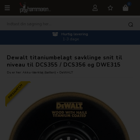
0
Hurtig levering
1-3 dage
Dewalt titaniumbelagt savklinge snit til
niveau til DCS355 / DCS356 og DWE315
Du er her:
Akku-Værktøj (batteri)
»
DeWALT
PRISMATCH