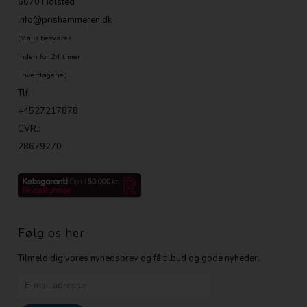
6670 Holsted
info@prishammeren.dk
(Mails besvares
inden for 24 timer
i hverdagene.)
Tlf.
+4527217878
CVR.:
28679270
Følg os her
Tilmeld dig vores nyhedsbrev og få tilbud og gode nyheder.