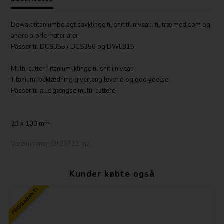
Dewalt titaniumbelagt savklinge til snit til niveau, til træ med søm og
andre bløde materialer
Passer til DCS355 / DCS356 og DWE315
Multi-cutter Titanium-klinge til snit i niveau
Titanium-beklædning giverlang levetid og god ydelse
Passer til alle gængse multi-cuttere
23 x 100 mm
Varenummer:
DT20711-qz
Kunder købte også
PRISGARANTI