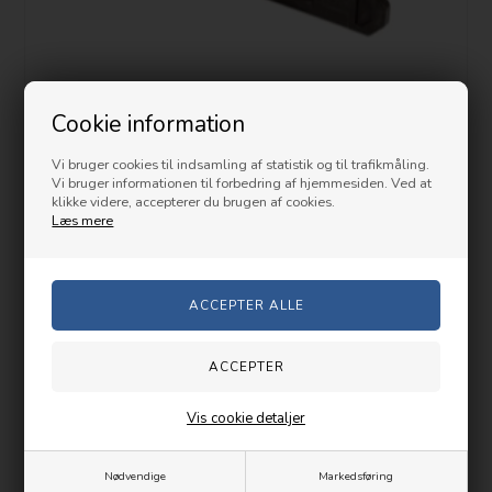
Cookie information
Dewalt Toughsystem Klemmer til trolly/sækkevogn
Vi bruger cookies til indsamling af statistik og til trafikmåling.
Vi bruger informationen til forbedring af hjemmesiden. Ved at
199,00 DKK
klikke videre, accepterer du brugen af cookies.
Læs mere
Lev. 1-2 hverdag(e)
Vis cookie detaljer
Kunder købte også
PRISGARANTI
Nødvendige
Markedsføring