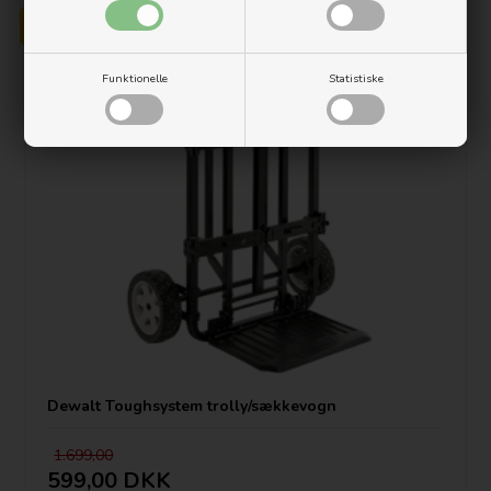
Funktionelle
Statistiske
Dewalt Toughsystem trolly/sækkevogn
1.699,00
599,00 DKK