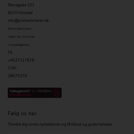
Storegade 101
6670 Holsted
info@prishammeren.dk
(Mails besvares
inden for 24 timer
i hverdagene.)
Tlf.
+4527217878
CVR.:
28679270
Følg os her
Tilmeld dig vores nyhedsbrev og få tilbud og gode nyheder.