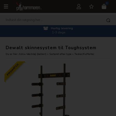
0
Hurtig levering
1-3 dage
Dewalt skinnesystem til Toughsystem
Du er her:
Akku-Værktøj (batteri)
»
Sorteret efter type
»
Tasker/Kufferter
PRISMATCH