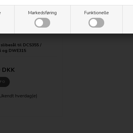
e
Markedsføring
Funktionelle
slibesål til DCS355 /
6 og DWE315
0 DKK
NFO
Ukendt hverdag(e)