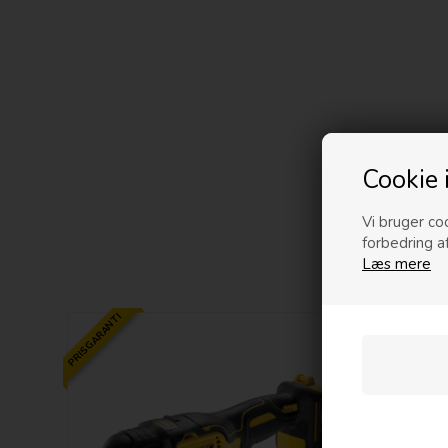
Cookie 
Vi bruger coo
forbedring a
Læs mere
PRISGARANTI
PRISGARANTI