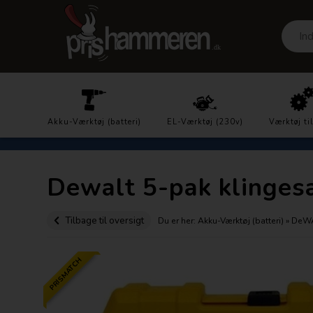
Prisgaranti
Akku-Værktøj (batteri)
DK´s laveste priser
EL-Værktøj (230v)
Værktøj ti
Dewalt 5-pak klinges
Tilbage til oversigt
Du er her:
Akku-Værktøj (batteri)
»
DeW
PRISMATCH