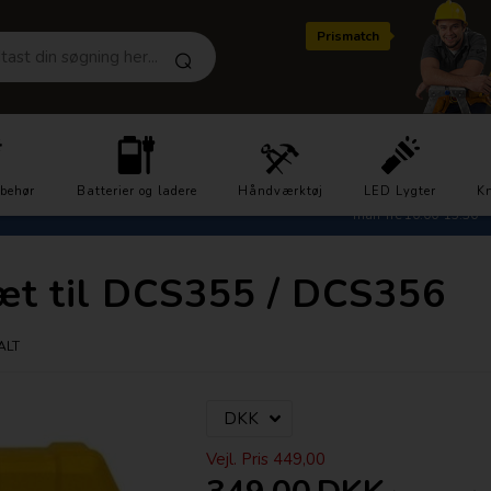
Prismatch
Hurtig levering
Kundeservice 2721
lbehør
Batterier og ladere
1-3 dage
Håndværktøj
LED Lygter
Kn
man-fre 10.00-15.30
æt til DCS355 / DCS356
ALT
Vejl. Pris 449,00