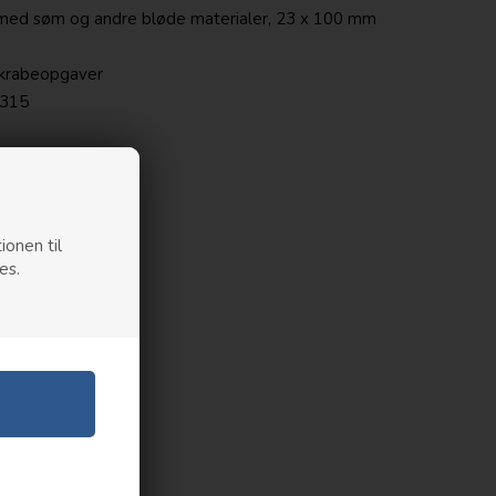
træ med søm og andre bløde materialer, 23 x 100 mm
 skrabeopgaver
E315
ionen til
es.