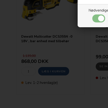
Nødvendig
Dewalt Multicutter DCS355N -0
Dewalt 
18V , bar enhed med tilbehør
DCS35
1.139,00
99,0
868,00 DKK
SE I
Lev. 
Lev. 1-2 hverdag(e)