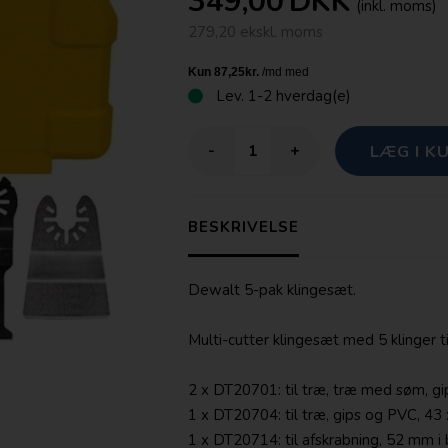
349,00
DKK
(inkl. moms)
279,20 ekskl. moms
Lev.
1-2 hverdag(e)
-
+
BESKRIVELSE
Dewalt 5-pak klingesæt.
Multi-cutter klingesæt med 5 klinger
2 x DT20701: til træ, træ med søm, g
1 x DT20704: til træ, gips og PVC, 4
1 x DT20714: til afskrabning, 52 mm i