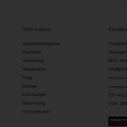
Information
Kundes
Handelsbetingelser
Prishamm
Prismatch
Storegad
Afhentning
6670 Hol
Reklamation
info@pri
Fragt
(Mails besv
Sverige
hverdagene
EAN Kunder
Tlf.
+452
Returnering
CVR.: 28
Fortrydelseret