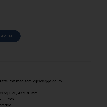
 til træ, træ med søm, gipsvægge og PVC
ips og PVC, 43 x 30 mm
3 x 30 mm
 bredde