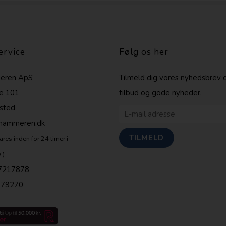
ervice
Følg os her
eren ApS
Tilmeld dig vores nyhedsbrev 
e 101
tilbud og gode nyheder.
sted
shammeren.dk
ares inden for 24 timer i
.)
7217878
679270