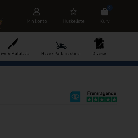
0
Min konto
Huskeliste
Kurv
7878
Trustpilot
ive & Multitools
Have / Park maskiner
Diverse