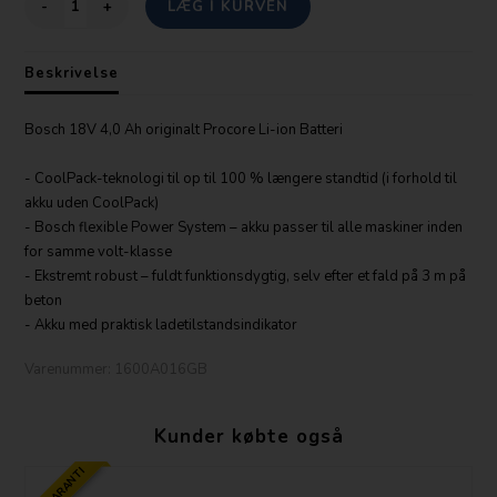
-
+
Beskrivelse
Bosch 18V 4,0 Ah originalt Procore Li-ion Batteri
- CoolPack-teknologi til op til 100 % længere standtid (i forhold til
akku uden CoolPack)
- Bosch flexible Power System – akku passer til alle maskiner inden
for samme volt-klasse
- Ekstremt robust – fuldt funktionsdygtig, selv efter et fald på 3 m på
beton
- Akku med praktisk ladetilstandsindikator
Varenummer:
1600A016GB
Kunder købte også