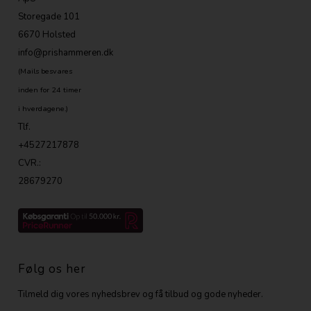
Storegade 101
6670 Holsted
info@prishammeren.dk
(Mails besvares
inden for 24 timer
i hverdagene.)
Tlf.
+4527217878
CVR.:
28679270
Følg os her
Tilmeld dig vores nyhedsbrev og få tilbud og gode nyheder.